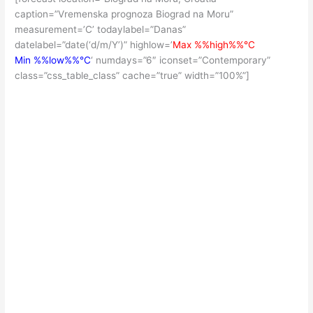
caption=”Vremenska prognoza Biograd na Moru”
measurement=’C’ todaylabel=”Danas”
datelabel=”date(‘d/m/Y’)” highlow=’
Max %%high%%°C
Min %%low%%°C
‘ numdays=”6″ iconset=”Contemporary”
class=”css_table_class” cache=”true” width=”100%”]