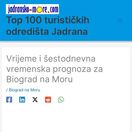
Skip
to
content
Top 100 turističkih
odredišta Jadrana
Vrijeme i šestodnevna
vremenska prognoza za
Biograd na Moru
/
Biograd na Moru