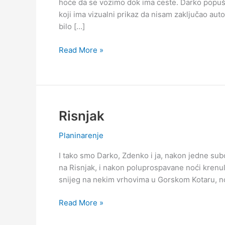
hoće da se vozimo dok ima ceste. Darko popušt
koji ima vizualni prikaz da nisam zaključao au
bilo […]
Ivanščica
Read More »
iz
Belca
Risnjak
Planinarenje
I tako smo Darko, Zdenko i ja, nakon jedne sub
na Risnjak, i nakon poluprospavane noći krenul
snijeg na nekim vrhovima u Gorskom Kotaru, no m
Risnjak
Read More »