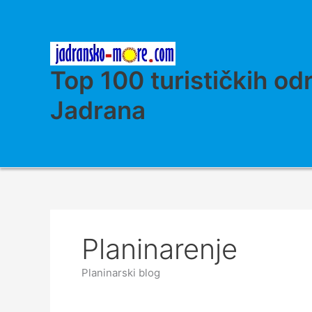
Skip
to
content
Top 100 turističkih od
Jadrana
Planinarenje
Planinarski blog