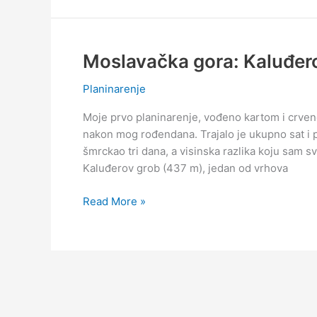
Moslavačka gora: Kaluđero
Planinarenje
Moje prvo planinarenje, vođeno kartom i crven
nakon mog rođendana. Trajalo je ukupno sat i p
šmrckao tri dana, a visinska razlika koju sam s
Kaluđerov grob (437 m), jedan od vrhova
Moslavačka
Read More »
gora:
Kaluđerov
grob,
Mjesec,
Humka,
Vis