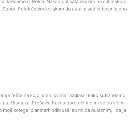
a, krećemo iz Belca. Nakon pol sata skužim na daljinskom
to. Super. Polutrčećim korakom do auta, a sad bi besmisleno
otnje fešte na kojoj smo svima razglasili kako sutra idemo
i put Risnjaka. Prošavši Ravnu goru učinilo mi se da vidim
oji kolege ‘planinari’ odbrusili su mi da bulaznim, i da je