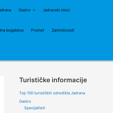
Jadrana
Gastro
Jadranski otoci
dna bogatstva
Promet
Zanimljivosti
Turističke informacije
Top 100 turističkih odredišta Jadrana
Gastro
Specijaliteti