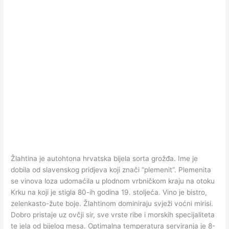
Žlahtina je autohtona hrvatska bijela sorta grožđa. Ime je
dobila od slavenskog pridjeva koji znači “plemenit”. Plemenita
se vinova loza udomaćila u plodnom vrbničkom kraju na otoku
Krku na koji je stigla 80-ih godina 19. stoljeća. Vino je bistro,
zelenkasto-žute boje. Žlahtinom dominiraju svježi voćni mirisi.
Dobro pristaje uz ovčji sir, sve vrste ribe i morskih specijaliteta
te jela od bijelog mesa. Optimalna temperatura serviranja je 8-