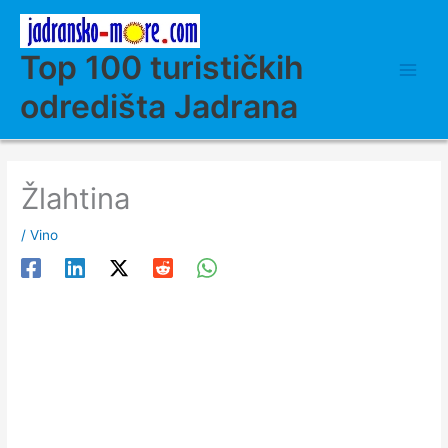
Skip
to
content
Top 100 turističkih
odredišta Jadrana
Žlahtina
/
Vino