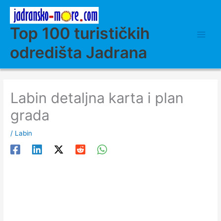
Skip
to
content
Top 100 turističkih
odredišta Jadrana
Labin detaljna karta i plan
grada
/
Labin