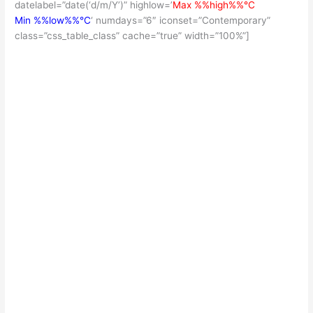
datelabel=”date(‘d/m/Y’)” highlow=’
Max %%high%%°C
Min %%low%%°C
‘ numdays=”6″ iconset=”Contemporary”
class=”css_table_class” cache=”true” width=”100%”]