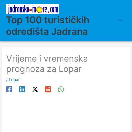
Skip
to
content
Top 100 turističkih
odredišta Jadrana
Vrijeme i vremenska
prognoza za Lopar
/
Lopar