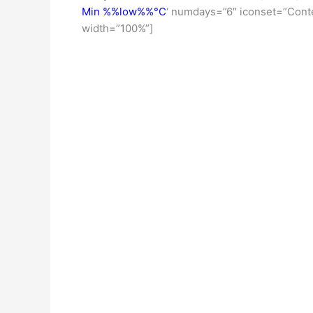
Min %%low%%°C
‘ numdays=”6″ iconset=”Cont
width=”100%”]