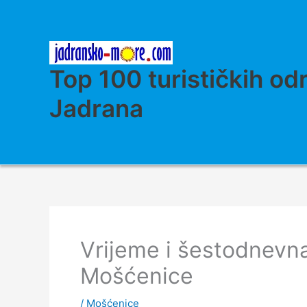
Skip
to
content
Top 100 turističkih od
Jadrana
Vrijeme i šestodnevn
Mošćenice
/
Mošćenice