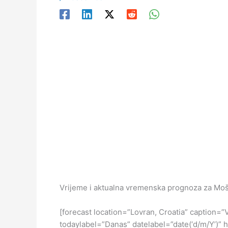
Vrijeme i aktualna vremenska prognoza za Moš
[forecast location=”Lovran, Croatia” captio
todaylabel=”Danas” datelabel=”date(‘d/m/Y’)” 