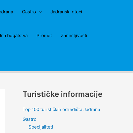
Jadrana
Gastro
Jadranski otoci
dna bogatstva
Promet
Zanimljivosti
Turističke informacije
Top 100 turističkih odredišta Jadrana
Gastro
Specijaliteti