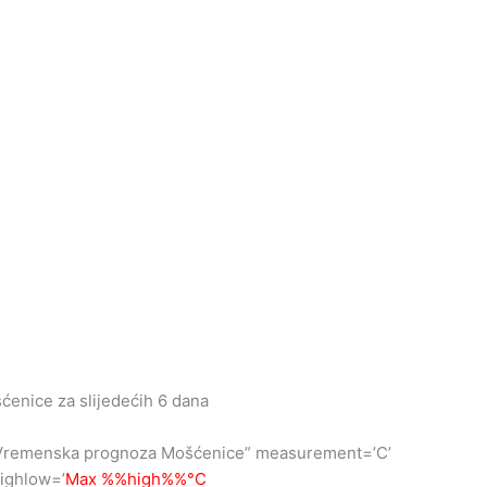
ćenice za slijedećih 6 dana
n=”Vremenska prognoza Mošćenice” measurement=’C’
highlow=’
Max %%high%%°C