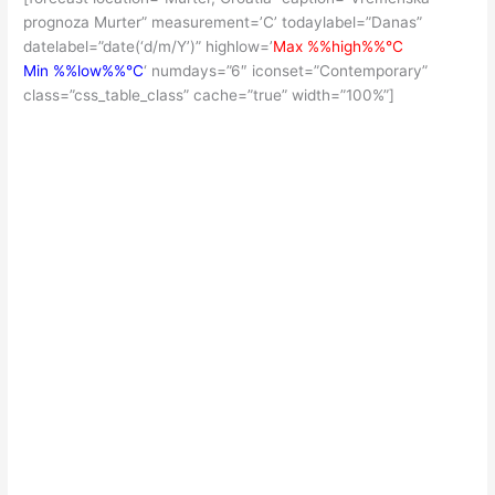
prognoza Murter” measurement=’C’ todaylabel=”Danas”
datelabel=”date(‘d/m/Y’)” highlow=’
Max %%high%%°C
Min %%low%%°C
‘ numdays=”6″ iconset=”Contemporary”
class=”css_table_class” cache=”true” width=”100%”]