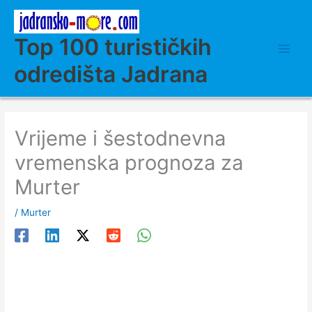
Skip
to
content
Top 100 turističkih
odredišta Jadrana
Vrijeme i šestodnevna
vremenska prognoza za
Murter
/
Murter