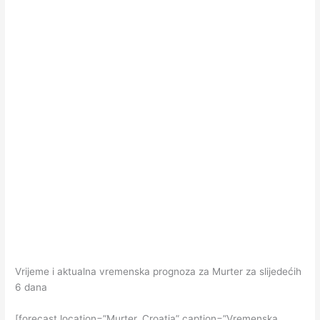
Vrijeme i aktualna vremenska prognoza za Murter za slijedećih
6 dana
[forecast location=”Murter, Croatia” caption=”Vremenska