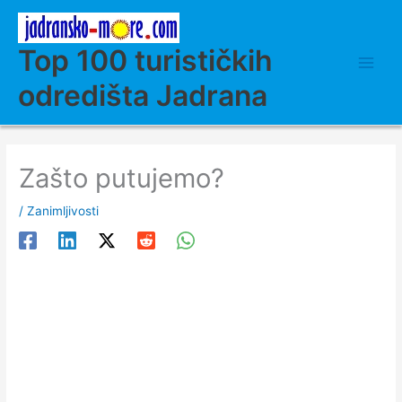
Skip
to
content
Top 100 turističkih
odredišta Jadrana
Zašto putujemo?
/
Zanimljivosti