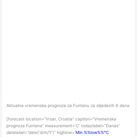
Aktualna vremenska prognoza za Funtanu za slijedećih 6 dana
[forecast location=”Vrsar, Croatia” caption=”Vremenska
prognoza Funtana” measurement=’C’ todaylabel=”Danas”
datelabel=”date(‘d/m/Y’)” highlow=’
Min %%low%%°C