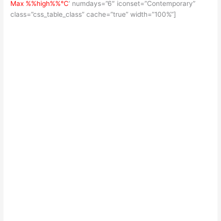
Max %%high%%°C
‘ numdays=”6″ iconset=”Contemporary”
class=”css_table_class” cache=”true” width=”100%”]