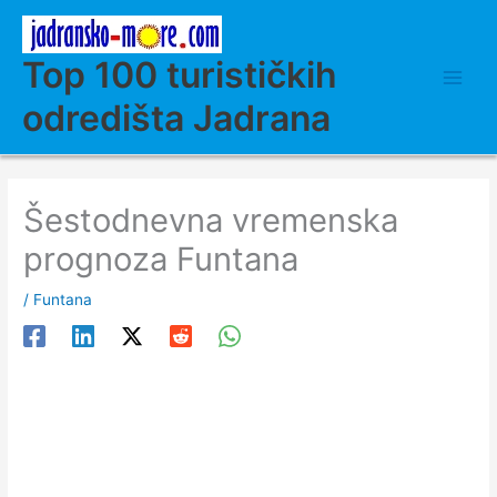
Skip
to
content
Top 100 turističkih
odredišta Jadrana
Šestodnevna vremenska
prognoza Funtana
/
Funtana