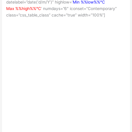
datelabel=”date(‘d/m/Y’)” highlow=’
Min %%low%%°C
Max %%high%%°C
‘ numdays=”6″ iconset=”Contemporary”
class=”css_table_class” cache=”true” width=”100%”]