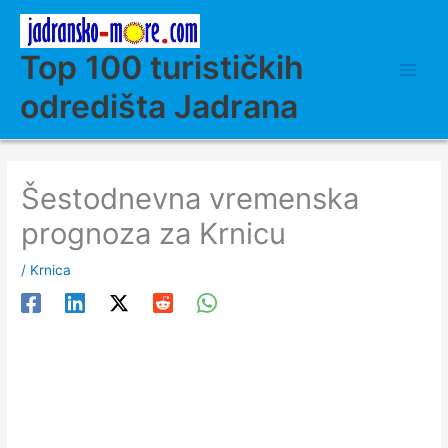
Skip
to
content
Top 100 turističkih
odredišta Jadrana
Šestodnevna vremenska
prognoza za Krnicu
/
Krnica