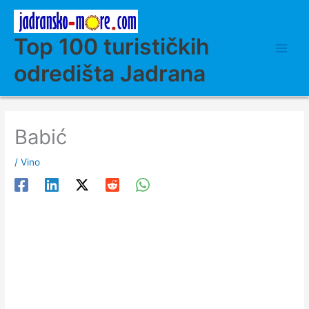
Skip
to
content
Top 100 turističkih
odredišta Jadrana
Babić
/
Vino