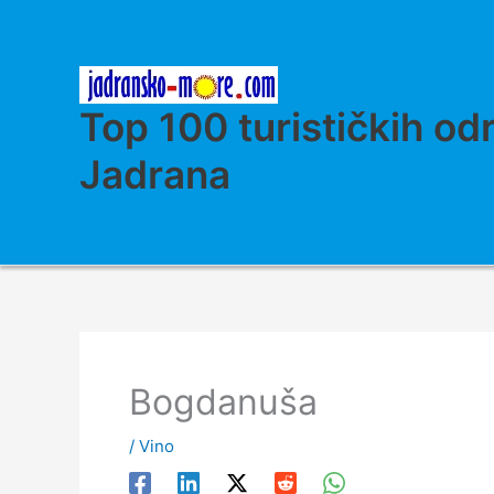
Skip
to
content
Top 100 turističkih od
Jadrana
Bogdanuša
/
Vino