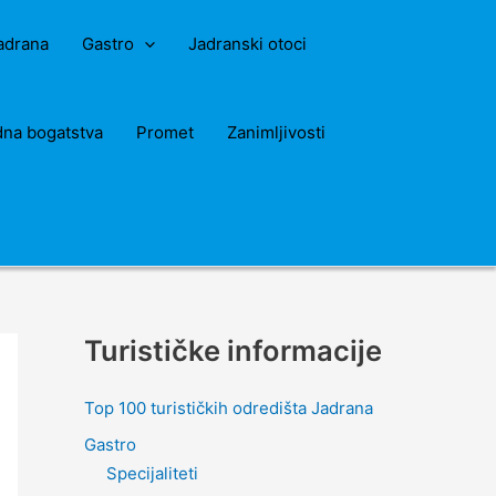
Jadrana
Gastro
Jadranski otoci
dna bogatstva
Promet
Zanimljivosti
Turističke informacije
Top 100 turističkih odredišta Jadrana
Gastro
Specijaliteti