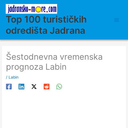
Skip
to
content
Top 100 turističkih
odredišta Jadrana
Šestodnevna vremenska
prognoza Labin
/
Labin