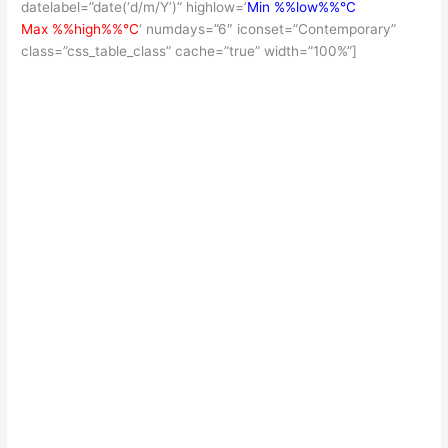
datelabel=”date(‘d/m/Y’)” highlow=’
Min %%low%%°C
Max %%high%%°C
‘ numdays=”6″ iconset=”Contemporary”
class=”css_table_class” cache=”true” width=”100%”]