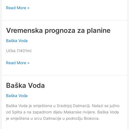
Vrijeme
Read More »
i
šestodnevna
vremenska
Vremenska prognoza za planine
prognoza
za
Baška Voda
Bašku
Učka (1401m)
Vodu
Vremenska
Read More »
prognoza
za
planine
Baška Voda
Baška Voda
Baška Voda je smještena u Srednjoj Dalmaciji. Nalazi se južno
od Splita a na zapadnom dijelu Makarske rivijere. Baška Voda
je smještena u srcu Dalmacije u podnožju Biokova.