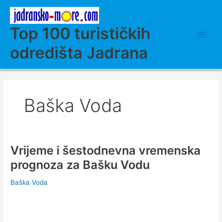
Skip
to
content
Top 100 turističkih
odredišta Jadrana
Baška Voda
Vrijeme i šestodnevna vremenska
prognoza za Bašku Vodu
Baška Voda