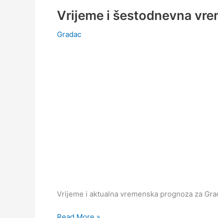
Vrijeme i šestodnevna vr
Gradac
Vrijeme i aktualna vremenska prognoza za Grad
Vrijeme
Read More »