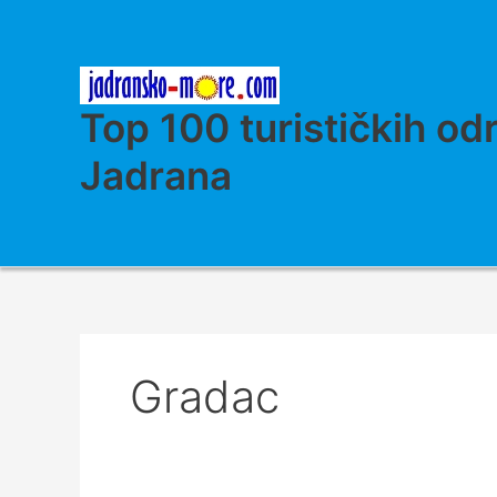
Skip
to
content
Top 100 turističkih od
Jadrana
Gradac