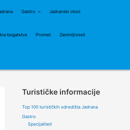
Jadrana
Gastro
Jadranski otoci
dna bogatstva
Promet
Zanimljivosti
Turističke informacije
Top 100 turističkih odredišta Jadrana
Gastro
Specijaliteti