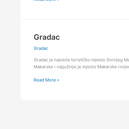
i
šestodnevna
vremenska
prognoza
za
Gradac
Gradac
Gradac
Gradac je najveće turističko mjesto Gornjeg M
Makarske i najjužnije je mjesto Makarske rivije
Gradac
Read More »