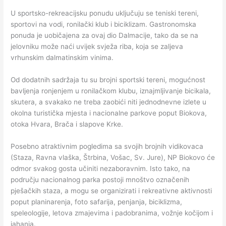
U sportsko-rekreacijsku ponudu uključuju se teniski tereni,
sportovi na vodi, ronilački klub i biciklizam. Gastronomska
ponuda je uobičajena za ovaj dio Dalmacije, tako da se na
jelovniku može naći uvijek svježa riba, koja se zaljeva
vrhunskim dalmatinskim vinima.
Od dodatnih sadržaja tu su brojni sportski tereni, mogućnost
bavljenja ronjenjem u ronilačkom klubu, iznajmljivanje bicikala,
skutera, a svakako ne treba zaobići niti jednodnevne izlete u
okolna turistička mjesta i nacionalne parkove poput Biokova,
otoka Hvara, Brača i slapove Krke.
Posebno atraktivnim pogledima sa svojih brojnih vidikovaca
(Staza, Ravna vlaška, Štrbina, Vošac, Sv. Jure), NP Biokovo će
odmor svakog gosta učiniti nezaboravnim. Isto tako, na
području nacionalnog parka postoji mnoštvo označenih
pješačkih staza, a mogu se organizirati i rekreativne aktivnosti
poput planinarenja, foto safarija, penjanja, biciklizma,
speleologije, letova zmajevima i padobranima, vožnje kočijom i
jahanja.