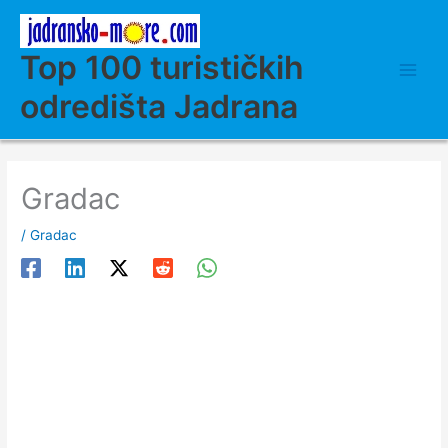
Skip
to
content
Top 100 turističkih
odredišta Jadrana
Gradac
/
Gradac