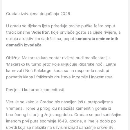
Gradac izdvojena događanja 2026
U gradu se tijekom ljeta priređuje brojne pučke fešte poput
tradicionalne ‘
Adio lito
‘, koje privlače goste sa cijele rivijere, a
obiluju atraktivnim sadržajima, poput
koncerata eminentnih
domaćih izvođača
.
Obližnja Makarska kao centar rivijere nudi manifestaciju
‘Makarsko kulturno ljeto’ koje uključuje Ribarske noći, Ljetni
karneval i Noć Kalelarge, kada su na rasporedu nastupi
poznatih klapa i folklornih društava iz zemlje i inozemstva.
Povijest i kulturne znamenitosti
Vjeruje se kako je Gradac bio naseljen još u pretpovijesna
vremena. Tome u prilog idu nalazišta kamenitih gomila iz
brončanog i starijeg željeznog doba. Gradac se pod sadašnjim
imenom prvi puta spominje 1649. godine, a ime je dobio po
utvrdi koja se nalazila na uzvisini iznad današnje crkve Sv.