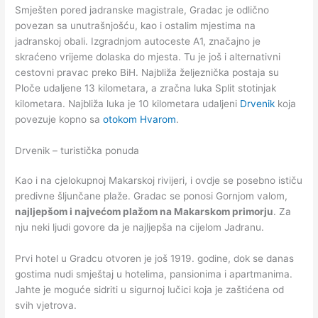
Smješten pored jadranske magistrale, Gradac je odlično
povezan sa unutrašnjošću, kao i ostalim mjestima na
jadranskoj obali. Izgradnjom autoceste A1, značajno je
skraćeno vrijeme dolaska do mjesta. Tu je još i alternativni
cestovni pravac preko BiH. Najbliža željeznička postaja su
Ploče udaljene 13 kilometara, a zračna luka Split stotinjak
kilometara. Najbliža luka je 10 kilometara udaljeni
Drvenik
koja
povezuje kopno sa
otokom Hvarom
.
Drvenik – turistička ponuda
Kao i na cjelokupnoj Makarskoj rivijeri, i ovdje se posebno ističu
predivne šljunčane plaže. Gradac se ponosi Gornjom valom,
najljepšom i najvećom plažom na Makarskom primorju
. Za
nju neki ljudi govore da je najljepša na cijelom Jadranu.
Prvi hotel u Gradcu otvoren je još 1919. godine, dok se danas
gostima nudi smještaj u hotelima, pansionima i apartmanima.
Jahte je moguće sidriti u sigurnoj lučici koja je zaštićena od
svih vjetrova.