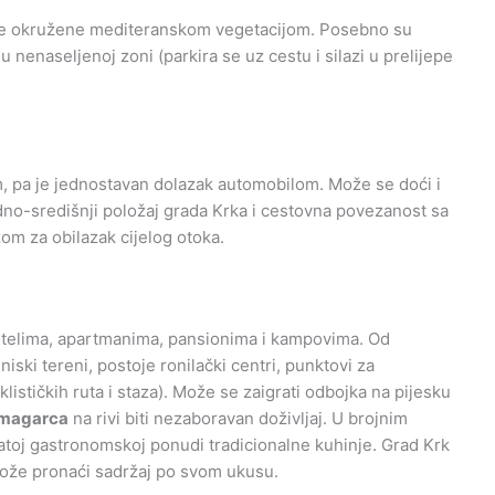
laže okružene mediteranskom vegetacijom. Posebno su
u nenaseljenoj zoni (parkira se uz cestu i silazi u prelijepe
 pa je jednostavan dolazak automobilom. Može se doći i
dno-središnji položaj grada Krka i cestovna povezanost sa
om za obilazak cijelog otoka.
otelima, apartmanima, pansionima i kampovima. Od
niski tereni, postoje ronilački centri, punktovi za
iklističkih ruta i staza). Može se zaigrati odbojka na pijesku
 magarca
na rivi biti nezaboravan doživljaj. U brojnim
toj gastronomskoj ponudi tradicionalne kuhinje. Grad Krk
može pronaći sadržaj po svom ukusu.