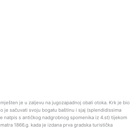
mješten je u zaljevu na jugozapadnoj obali otoka. Krk je bio
o je sačuvati svoju bogatu baštinu i sjaj (splendidissima
že natpis s antičkog nadgrobnog spomenika iz 4.st) tijekom
matra 1866.g. kada je izdana prva gradska turistička