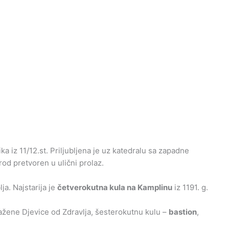
ka iz 11/12.st. Priljubljena je uz katedralu sa zapadne
rod pretvoren u ulični prolaz.
lja. Najstarija je
četverokutna kula na Kamplinu
iz 1191. g.
lažene Djevice od Zdravlja, šesterokutnu kulu –
bastion
,