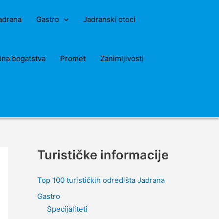
Jadrana
Gastro
Jadranski otoci
dna bogatstva
Promet
Zanimljivosti
Turističke informacije
Top 100 turističkih odredišta Jadrana
Gastro
Specijaliteti