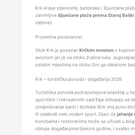
Krk krase stjenovite, betonske i šljunčane p
zanimljive
šljunčane plaže prema Staroj Baški
zaljeve).
Prometna povezanost.
Otok Krk je povezan
Krčkim mostom
s kopnom,
avionom jer je na otoku zračna luka. Jugozapa
ostalim mjestima na otoku čini ga idealnom baz
Krk – turistička ponuda i događanja 2026
Turistička ponuda podrazumijeva smještaj u h
sportskih i rekreativnih sadržaja izdvajaju se te
iznajmljivanje barki i bicikala (Krk ima puno bic
ili odabrati neki vodeni sport. Djeci će
jahanje
konobama i restoranima može se uživati u boga
obiluje događanjima tijekom godine, i svatko 