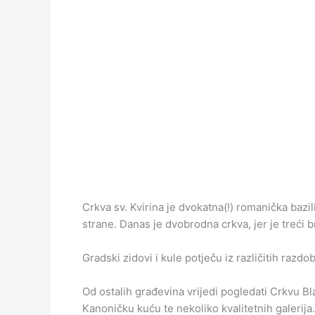
Crkva sv. Kvirina je dvokatna(!) romanička bazili
strane. Danas je dvobrodna crkva, jer je treći b
Gradski zidovi i kule potječu iz različitih razdob
Od ostalih građevina vrijedi pogledati Crkvu B
Kanoničku kuću te nekoliko kvalitetnih galerija.