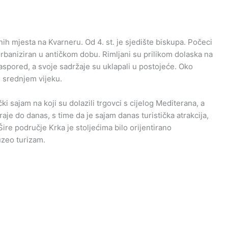
nih mjesta na Kvarneru. Od 4. st. je sjedište biskupa. Počeci
urbaniziran u antičkom dobu. Rimljani su prilikom dolaska na
raspored, a svoje sadržaje su uklapali u postojeće. Oko
u srednjem vijeku.
i sajam na koji su dolazili trgovci s cijelog Mediterana, a
raje do danas, s time da je sajam danas turistička atrakcija,
ire područje Krka je stoljećima bilo orijentirano
uzeo turizam.