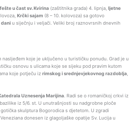
fešte u čast sv. Kvirina
(zaštitnika grada) 4. lipnja,
ljetne
olovoza,
Krčki sajam
(8 – 10. kolovoza) sa gotovo
 dani
u siječnju i veljači. Veliki broj raznovrsnih dnevnih
 nasljeđem koje je uključeno u turističku ponudu. Grad je u
stičku osnovu s ulicama koje se sijeku pod pravim kutom
ama koje potječu iz
rimskog i srednjevjekovnog razdoblja
,
Katedrala Uznesenja Marijina
. Radi se o romaničkoj crkvi iz
bazilike iz 5/6. st. U unutrašnjosti su nadgrobne ploče
 i gotička skulptura Bogorodica s djetetom. U zgradi
la Veneziana donesen iz glagoljaške opatije Sv. Lucija u