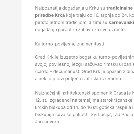
Najpoznatija događanja u Krku su
tradicinalne 
priredbe Krka
koje traju od 16. srpnja do 24. k
petstoljetnom tradicijom, a zimi su
karnevalski
događanja garantira zabavu za sve uzraste.
Kulturno-povijesne znamenitosti
Grad Krk je izuzetno bogat kulturno-povijesnim
svojoj povijesnoj jezgri sačuvao rimsku urbani
(cardo – decumanus). Grad Krk je opasan zidin
a neki dijelovi potječu iz ilirskih vremena.
Najznačajniji arhitektonski spomenik Grada je
12. st. izgrađenoj na temeljima starokršćanske 
krčkih biskupa od 14. do 16.st, gotička raspela
biskupije čuva se poliptih ‘Sv. Lucija’, rad Pao
Jurandvoru.