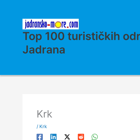
Skip
to
content
Top 100 turističkih od
Jadrana
Krk
/
Krk