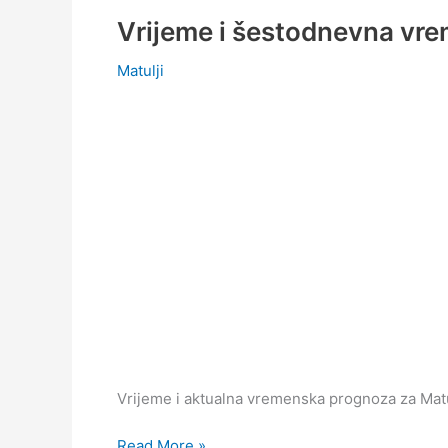
Vrijeme i šestodnevna vr
Matulji
Vrijeme i aktualna vremenska prognoza za Matu
Vrijeme
Read More »