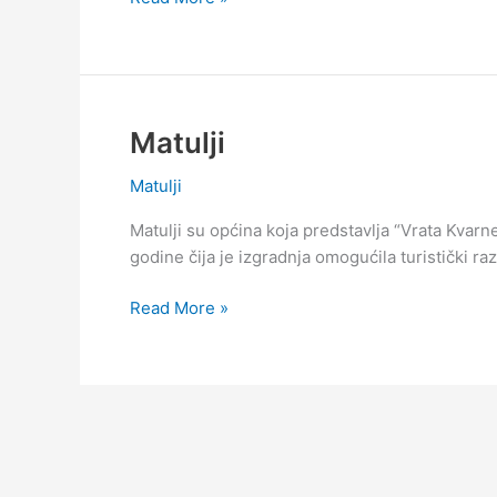
i
šestodnevna
vremenska
prognoza
za
Matulji
Matulje
Matulji
Matulji su općina koja predstavlja “Vrata Kvarne
godine čija je izgradnja omogućila turistički raz
Matulji
Read More »