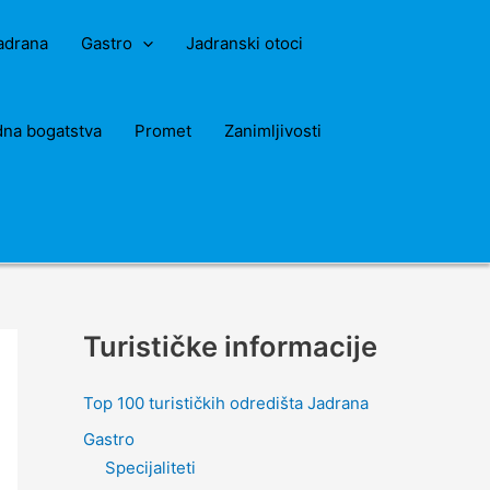
Jadrana
Gastro
Jadranski otoci
dna bogatstva
Promet
Zanimljivosti
Turističke informacije
Top 100 turističkih odredišta Jadrana
Gastro
Specijaliteti