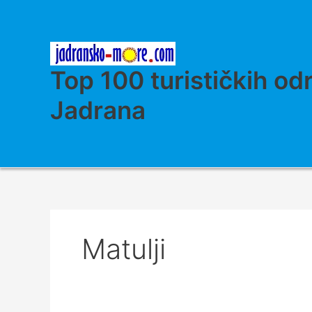
Skip
to
content
Top 100 turističkih od
Jadrana
Matulji