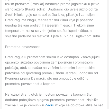
uskim prolazom (Prosika) nastavlja prema jugoistoku u plitko
slano jezero (Paška solila). Unutrašnji dio uvale južno od rta
Sveti Nikola, gdje se nalazi paška luka, plitak je i zamuljen.
Grad Pag ima blagu, mediteransku klimu koja je posebno
ugodna tijekom proljetnih i jesenjih mjeseci. Tijekom zime
temperatura zraka se vrlo rijetko spušta ispod ništice, a
snježne padaline su rijetkost. Ljeta su vruća i uglavnom suha.
Prometna povezanost
Grad Pag je u prometnom smislu lako dostupan. Zahvaljujući
općenito izuzetno povoljnom zemljopisnom i prometnom
položaju, otok se našao na važnim kopnenim i pomorskim
putovima od sjevernog prema južnom Jadranu, odnosno od
Kvarnera prema Dalmaciji, što mu omogućuje odličnu
prometnu povezanost s kopnom.
Na južnoj strani, otok je mostom povezan s kopnom što
dodatno poboljšava njegovu prometnu povezanost. Najbliža
zračna luka je Zemunik u
Zadru
iz koje se do otoka stiže za sat