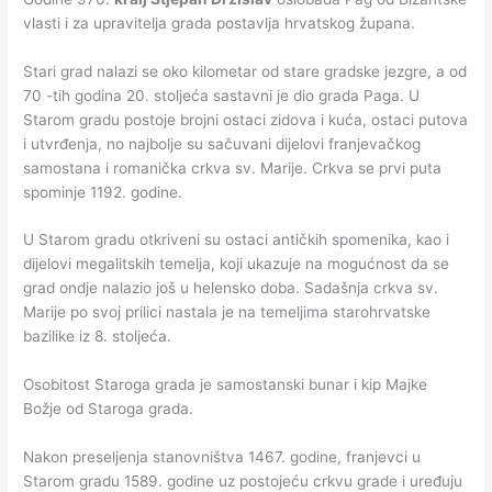
vlasti i za upravitelja grada postavlja hrvatskog župana.
Stari grad nalazi se oko kilometar od stare gradske jezgre, a od
70 -tih godina 20. stoljeća sastavni je dio grada Paga. U
Starom gradu postoje brojni ostaci zidova i kuća, ostaci putova
i utvrđenja, no najbolje su sačuvani dijelovi franjevačkog
samostana i romanička crkva sv. Marije. Crkva se prvi puta
spominje 1192. godine.
U Starom gradu otkriveni su ostaci antičkih spomenika, kao i
dijelovi megalitskih temelja, koji ukazuje na mogućnost da se
grad ondje nalazio još u helensko doba. Sadašnja crkva sv.
Marije po svoj prilici nastala je na temeljima starohrvatske
bazilike iz 8. stoljeća.
Osobitost Staroga grada je samostanski bunar i kip Majke
Božje od Staroga grada.
Nakon preseljenja stanovništva 1467. godine, franjevci u
Starom gradu 1589. godine uz postojeću crkvu grade i uređuju