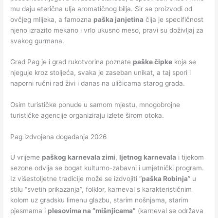
mu daju eterična ulja aromatičnog bilja. Sir se proizvodi od
ovčjeg mlijeka, a famozna
paška janjetina
čija je specifičnost
njeno izrazito mekano i vrlo ukusno meso, pravi su doživljaj za
svakog gurmana.
Grad Pag je i grad rukotvorina poznate
paške čipke
koja se
njeguje kroz stoljeća, svaka je zaseban unikat, a taj spori i
naporni ručni rad živi i danas na uličicama starog grada.
Osim turističke ponude u samom mjestu, mnogobrojne
turističke agencije organiziraju izlete širom otoka.
Pag izdvojena događanja 2026
U vrijeme
paškog karnevala zimi
,
ljetnog karnevala
i tijekom
sezone odvija se bogat kulturno-zabavni i umjetnički program.
Iz višestoljetne tradicije može se izdvojiti “
paška Robinja
” u
stilu “svetih prikazanja”, folklor, karneval s karakterističnim
kolom uz gradsku limenu glazbu, starim nošnjama, starim
pjesmama i
plesovima na “mišnjicama”
(karneval se održava