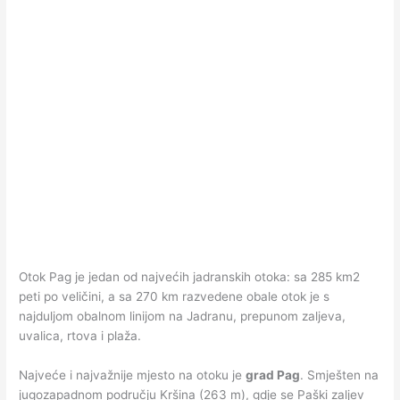
Otok Pag je jedan od najvećih jadranskih otoka: sa 285 km2
peti po veličini, a sa 270 km razvedene obale otok je s
najduljom obalnom linijom na Jadranu, prepunom zaljeva,
uvalica, rtova i plaža.
Najveće i najvažnije mjesto na otoku je
grad Pag
. Smješten na
jugozapadnom području Kršina (263 m), gdje se Paški zaljev