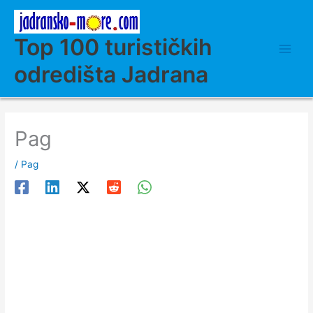
Skip
to
content
Top 100 turističkih
odredišta Jadrana
Pag
/
Pag