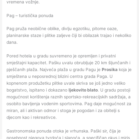
vremena vožnje.
Pag – turistička ponuda
Pag pruža neobične oblike, divlju egzotiku, pitome oaze,
planinarske staze i plitke zaljeve čiji bi obilazak trajao i nekoliko
dana.
Pored hotela u gradu suvremeno je opremljen i privatni
smještajni kapacitet. Pašku uvalu obrubljuje 20 km šljunčanih i
pješčanih plaža. Najveća plaža u gradu Pagu je
Prosika
koja je
smještena u neposrednoj blizini centra grada Paga. U
kopnenom produžetku plitke uvale skriva se još jedno veliko
bogatstvo, ispitano i dokazano
ljekovito blato
. U gradu postoji
mogućnost korištenja raznih sportsko-rekreacijskih sadržaja, a
osobito bavljenja vodenim sportovima. Pag daje mogućnost za
miran, ali i aktivan odmor i stoga je pogodan i za obitelji s
djecom kao i rekreativce.
Gastronomska ponuda otoka je vrhunska. Paški sir, čija je
posebnost njegova tvrdoća i slanoća, a specifičan okus i miris