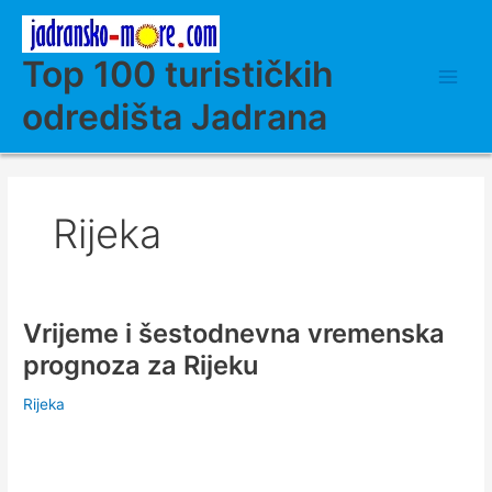
Skip
to
content
Top 100 turističkih
odredišta Jadrana
Rijeka
Vrijeme i šestodnevna vremenska
prognoza za Rijeku
Rijeka