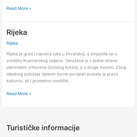
Vrijeme
Read More »
i
šestodnevna
vremenska
Rijeka
prognoza
za
Rijeka
Rijeku
Rijeka je grad i najveća luka u Hrvatskoj, a smjestila se u
središtu Kvarnerskog zaljeva. Okružena je s jedne strane
planinskim vrhovima Gorskog kotara, a s druge morem. Zbog
idealnog položaja tijekom burne povijesti postala je pravo
kulturno, ali i prometno središte.
Rijeka
Read More »
Turističke informacije