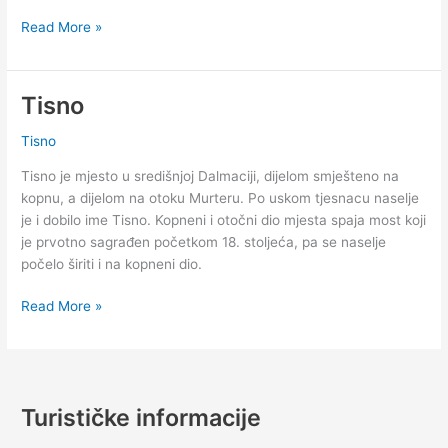
Vrijeme
Read More »
i
šestodnevna
vremenska
Tisno
prognoza
za
Tisno
Tisno
Tisno je mjesto u središnjoj Dalmaciji, dijelom smješteno na
kopnu, a dijelom na otoku Murteru. Po uskom tjesnacu naselje
je i dobilo ime Tisno. Kopneni i otočni dio mjesta spaja most koji
je prvotno sagrađen početkom 18. stoljeća, pa se naselje
počelo širiti i na kopneni dio.
Tisno
Read More »
Turističke informacije