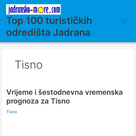
Skip
to
content
Top 100 turističkih
odredišta Jadrana
Tisno
Vrijeme i šestodnevna vremenska
prognoza za Tisno
Tisno