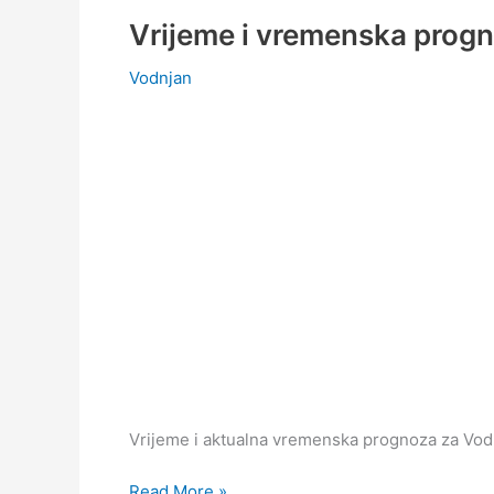
Vrijeme i vremenska prog
Vodnjan
Vrijeme i aktualna vremenska prognoza za Vodn
Vrijeme
Read More »