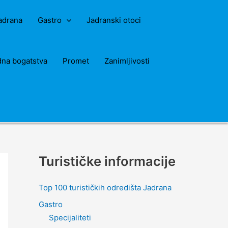
Jadrana
Gastro
Jadranski otoci
dna bogatstva
Promet
Zanimljivosti
Turističke informacije
Top 100 turističkih odredišta Jadrana
Gastro
Specijaliteti