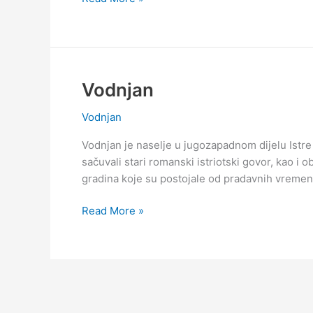
i
vremenska
prognoza
za
Vodnjan
Vodnjan
Vodnjan
Vodnjan je naselje u jugozapadnom dijelu Istre
sačuvali stari romanski istriotski govor, kao i o
gradina koje su postojale od pradavnih vremen
Vodnjan
Read More »