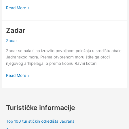
Vrijeme
Read More »
i
šestodnevna
vremenska
Zadar
prognoza
za
Zadar
Zadar
Zadar se nalazi na izrazito povoljnom položaju u središtu obale
Jadranskog mora. Prema otvorenom moru štite ga otoci
njegovog arhipelaga, a prema kopnu Ravni kotari.
Zadar
Read More »
Turističke informacije
Top 100 turističkih odredišta Jadrana