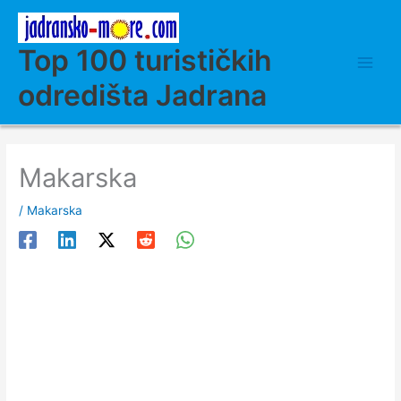
Skip
to
content
Top 100 turističkih
odredišta Jadrana
Makarska
/
Makarska