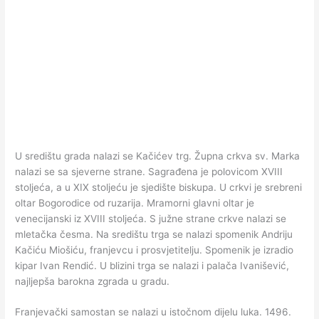
U središtu grada nalazi se Kačićev trg. Župna crkva sv. Marka
nalazi se sa sjeverne strane. Sagrađena je polovicom XVIII
stoljeća, a u XIX stoljeću je sjedište biskupa. U crkvi je srebreni
oltar Bogorodice od ruzarija. Mramorni glavni oltar je
venecijanski iz XVIII stoljeća. S južne strane crkve nalazi se
mletačka česma. Na središtu trga se nalazi spomenik Andriju
Kačiću Miošiću, franjevcu i prosvjetitelju. Spomenik je izradio
kipar Ivan Rendić. U blizini trga se nalazi i palača Ivanišević,
najljepša barokna zgrada u gradu.
Franjevački samostan se nalazi u istočnom dijelu luka. 1496.