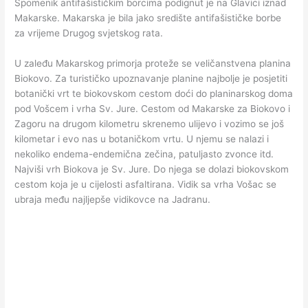
Spomenik antifašističkim borcima podignut je na Glavici iznad
Makarske. Makarska je bila jako središte antifašističke borbe
za vrijeme Drugog svjetskog rata.
U zaleđu Makarskog primorja proteže se veličanstvena planina
Biokovo. Za turističko upoznavanje planine najbolje je posjetiti
botanički vrt te biokovskom cestom doći do planinarskog doma
pod Vošcem i vrha Sv. Jure. Cestom od Makarske za Biokovo i
Zagoru na drugom kilometru skrenemo ulijevo i vozimo se još
kilometar i evo nas u botaničkom vrtu. U njemu se nalazi i
nekoliko endema-endemična zečina, patuljasto zvonce itd.
Najviši vrh Biokova je Sv. Jure. Do njega se dolazi biokovskom
cestom koja je u cijelosti asfaltirana. Vidik sa vrha Vošac se
ubraja među najljepše vidikovce na Jadranu.