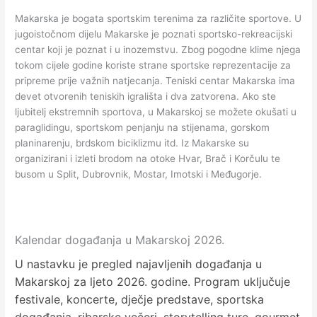
Makarska je bogata sportskim terenima za različite sportove. U
jugoistočnom dijelu Makarske je poznati sportsko-rekreacijski
centar koji je poznat i u inozemstvu. Zbog pogodne klime njega
tokom cijele godine koriste strane sportske reprezentacije za
pripreme prije važnih natjecanja. Teniski centar Makarska ima
devet otvorenih teniskih igrališta i dva zatvorena. Ako ste
ljubitelj ekstremnih sportova, u Makarskoj se možete okušati u
paraglidingu, sportskom penjanju na stijenama, gorskom
planinarenju, brdskom biciklizmu itd. Iz Makarske su
organizirani i izleti brodom na otoke Hvar, Brač i Korčulu te
busom u Split, Dubrovnik, Mostar, Imotski i Međugorje.
Kalendar događanja u Makarskoj 2026.
U nastavku je pregled najavljenih događanja u
Makarskoj za ljeto 2026. godine. Program uključuje
festivale, koncerte, dječje predstave, sportska
događanja, ribarske večeri, storytelling ture, gourmet