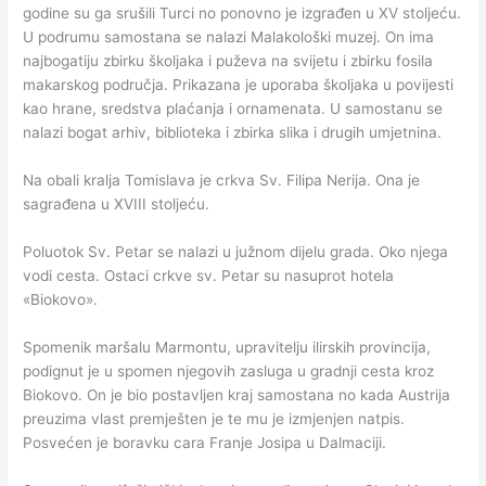
godine su ga srušili Turci no ponovno je izgrađen u XV stoljeću.
U podrumu samostana se nalazi Malakološki muzej. On ima
najbogatiju zbirku školjaka i puževa na svijetu i zbirku fosila
makarskog područja. Prikazana je uporaba školjaka u povijesti
kao hrane, sredstva plaćanja i ornamenata. U samostanu se
nalazi bogat arhiv, biblioteka i zbirka slika i drugih umjetnina.
Na obali kralja Tomislava je crkva Sv. Filipa Nerija. Ona je
sagrađena u XVIII stoljeću.
Poluotok Sv. Petar se nalazi u južnom dijelu grada. Oko njega
vodi cesta. Ostaci crkve sv. Petar su nasuprot hotela
«Biokovo».
Spomenik maršalu Marmontu, upravitelju ilirskih provincija,
podignut je u spomen njegovih zasluga u gradnji cesta kroz
Biokovo. On je bio postavljen kraj samostana no kada Austrija
preuzima vlast premješten je te mu je izmjenjen natpis.
Posvećen je boravku cara Franje Josipa u Dalmaciji.