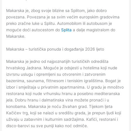
Makarska je, zbog svoje blizine sa Splitom, jako dobro
povezana. Povezana je sa svim većim europskim gradovima
preko zračne luke u Splitu. Automobilom ili autobusom je
moguće doći autocestom do
Splita
a dalje magistralom do
Makarske.
Makarska – turistička ponuda i događanja 2026 ljeto
Makarska je jedno od najpoznatijih turističkih odredišta
hrvatskog Jadrana. Moguće je odsjesti u hotelima koji nude
izvrsnu uslugu i opremljeni su otvorenim i zatvorenim
bazenima, saunama, fittnesom i teniskim igralištima. Bogat je
izbor i smještaja u privatnim apartmanima. U gradu je mnoštvo
restorana koji nude vrhunsku hranu a posebno mediteranska
jela. Dobru hranu i dalmatinska vina možete pronaći i u
konobama. Makarska je noću živahan grad. Tijekom ljeta
Kačićev trg, koji se nalazi u središtu grada, je prepun ljudi koji
uživaju u zabavnim i kulturnim sadržajima. Kafići, restorani i
disco-barovi su sve puniji kako noć odmiče.