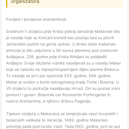
organizatora.
Povijest i povijesne znamenitosti
Sredinom II stoljeća prije Krista pokraj današnje Makarske bilo
je naselje koje su Krećani koristili kao postaju kad su plovili
Jantarskim putem na gornji Jadran. U ilirsko doba makarsko
primorje je bilo uključeno u širi savez plemena pod vodstvom
Ardijejaca. 228. godine prije Krista Rimljani su pobijedili
Ardijejce. Svoje islužene vojnike naseljavali su u naselju Makar
koje se nalazilo na najnepristupačnijem dijelu planine Biokova.
To naselje se prvi put spominje 533. godine. 548. godine
Makar je srušen u borbi ostrogotskog kralja Totila i Bizanta. U
VII stoljeću to područje naseljavaju Hrvati. Oni su postali vrsni
pomorci i gusari. Bizantski car Konstantin Porfirogenet ih
naziva Arentanima, a njihovu državu Paganija.
Tijekom stoljeća u Makarskoj se izmjenjivala vlast hrvatskih i
bosanskih velikaša te Venecije. 1499. godine Makarsko
primorje pada pod tursku vlast. Tada,1502. godine, prvi se put