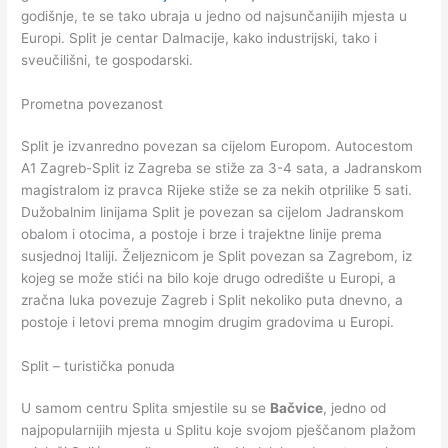
godišnje, te se tako ubraja u jedno od najsunčanijih mjesta u
Europi. Split je centar Dalmacije, kako industrijski, tako i
sveučilišni, te gospodarski.
Prometna povezanost
Split je izvanredno povezan sa cijelom Europom. Autocestom
A1 Zagreb-Split iz Zagreba se stiže za 3-4 sata, a Jadranskom
magistralom iz pravca Rijeke stiže se za nekih otprilike 5 sati.
Dužobalnim linijama Split je povezan sa cijelom Jadranskom
obalom i otocima, a postoje i brze i trajektne linije prema
susjednoj Italiji. Željeznicom je Split povezan sa Zagrebom, iz
kojeg se može stići na bilo koje drugo odredište u Europi, a
zračna luka povezuje Zagreb i Split nekoliko puta dnevno, a
postoje i letovi prema mnogim drugim gradovima u Europi.
Split – turistička ponuda
U samom centru Splita smjestile su se
Bačvice
, jedno od
najpopularnijih mjesta u Splitu koje svojom pješčanom plažom