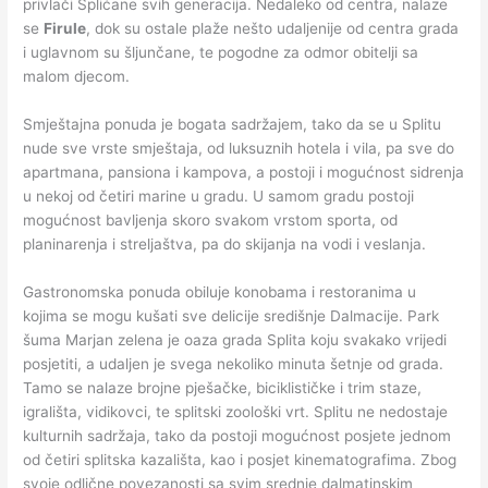
privlači Splićane svih generacija. Nedaleko od centra, nalaze
se
Firule
, dok su ostale plaže nešto udaljenije od centra grada
i uglavnom su šljunčane, te pogodne za odmor obitelji sa
malom djecom.
Smještajna ponuda je bogata sadržajem, tako da se u Splitu
nude sve vrste smještaja, od luksuznih hotela i vila, pa sve do
apartmana, pansiona i kampova, a postoji i mogućnost sidrenja
u nekoj od četiri marine u gradu. U samom gradu postoji
mogućnost bavljenja skoro svakom vrstom sporta, od
planinarenja i streljaštva, pa do skijanja na vodi i veslanja.
Gastronomska ponuda obiluje konobama i restoranima u
kojima se mogu kušati sve delicije središnje Dalmacije. Park
šuma Marjan zelena je oaza grada Splita koju svakako vrijedi
posjetiti, a udaljen je svega nekoliko minuta šetnje od grada.
Tamo se nalaze brojne pješačke, biciklističke i trim staze,
igrališta, vidikovci, te splitski zoološki vrt. Splitu ne nedostaje
kulturnih sadržaja, tako da postoji mogućnost posjete jednom
od četiri splitska kazališta, kao i posjet kinematografima. Zbog
svoje odlične povezanosti sa svim srednje dalmatinskim