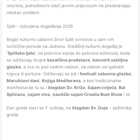
otocima, jednodnevni izleti javnim prijevozom ne predstavljaju
nikakav problem.
Split – izdvojena događanja 2026
Bogat kulturno zabavni život Split svrstava u sam vrh
turističke ponude na Jadranu. Središnji kulturni događaj je
‘
Splitsko ljeto
‘, od polovice srpnja do polovice kolovoza, kada
se održavaju brojne
kazališne predstave
,
koncerti ozbiljne
glazbe
, a sve to pod vedrim nebom, na nekom od splitskih
trgova ili portuna. Održavaju se još i
festivali zabavne glazbe
,
Marulićevi dani
,
Knjiga Mediterana
, a kao tradicionalne
manifestacije tu su i
blagdan Sv. Križa
,
Sajam cvijeća
,
Bal
Splićana
,
sajam vina
,
nautički sajam Croatia Boat Show
i dr.
Dan grada slavi se 7. svibnja, na
blagdan Sv. Duje
– zaštitnika
grada.