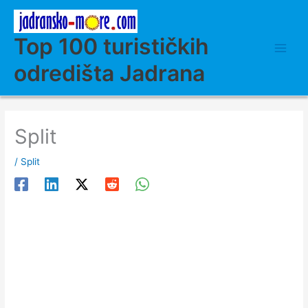
Skip
to
content
Top 100 turističkih
odredišta Jadrana
Split
/
Split