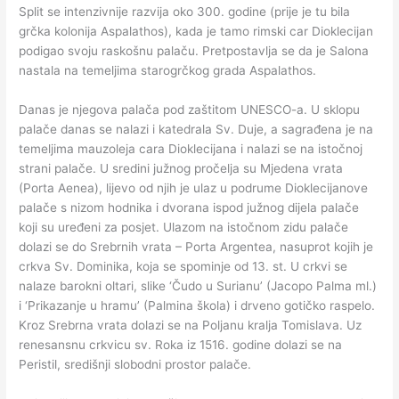
Split se intenzivnije razvija oko 300. godine (prije je tu bila
grčka kolonija Aspalathos), kada je tamo rimski car Dioklecijan
podigao svoju raskošnu palaču. Pretpostavlja se da je Salona
nastala na temeljima starogrčkog grada Aspalathos.
Danas je njegova palača pod zaštitom UNESCO-a. U sklopu
palače danas se nalazi i katedrala Sv. Duje, a sagrađena je na
temeljima mauzoleja cara Dioklecijana i nalazi se na istočnoj
strani palače. U sredini južnog pročelja su Mjedena vrata
(Porta Aenea), lijevo od njih je ulaz u podrume Dioklecijanove
palače s nizom hodnika i dvorana ispod južnog dijela palače
koji su uređeni za posjet. Ulazom na istočnom zidu palače
dolazi se do Srebrnih vrata – Porta Argentea, nasuprot kojih je
crkva Sv. Dominika, koja se spominje od 13. st. U crkvi se
nalaze barokni oltari, slike ‘Čudo u Surianu’ (Jacopo Palma ml.)
i ‘Prikazanje u hramu’ (Palmina škola) i drveno gotičko raspelo.
Kroz Srebrna vrata dolazi se na Poljanu kralja Tomislava. Uz
renesansnu crkvicu sv. Roka iz 1516. godine dolazi se na
Peristil, središnji slobodni prostor palače.