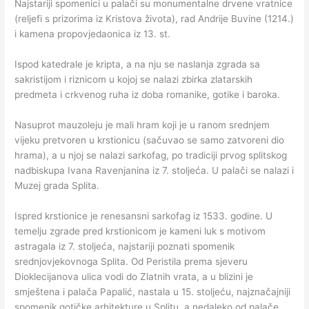
Najstariji spomenici u palači su monumentalne drvene vratnice
(reljefi s prizorima iz Kristova života), rad Andrije Buvine (1214.)
i kamena propovjedaonica iz 13. st.
Ispod katedrale je kripta, a na nju se naslanja zgrada sa
sakristijom i riznicom u kojoj se nalazi zbirka zlatarskih
predmeta i crkvenog ruha iz doba romanike, gotike i baroka.
Nasuprot mauzoleju je mali hram koji je u ranom srednjem
vijeku pretvoren u krstionicu (sačuvao se samo zatvoreni dio
hrama), a u njoj se nalazi sarkofag, po tradiciji prvog splitskog
nadbiskupa Ivana Ravenjanina iz 7. stoljeća. U palači se nalazi i
Muzej grada Splita.
Ispred krstionice je renesansni sarkofag iz 1533. godine. U
temelju zgrade pred krstionicom je kameni luk s motivom
astragala iz 7. stoljeća, najstariji poznati spomenik
srednjovjekovnoga Splita. Od Peristila prema sjeveru
Dioklecijanova ulica vodi do Zlatnih vrata, a u blizini je
smještena i palača Papalić, nastala u 15. stoljeću, najznačajniji
spomenik gotičke arhitekture u Splitu, a nedaleko od palače