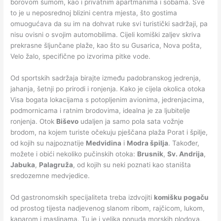
borovom šumom, kao i privatnim apartmanima i sobama. Sve
to je u neposrednoj blizini centra mjesta, što gostima
omuogućava da su im na dohvat ruke svi turistički sadržaji, pa
nisu ovisni o svojim automobilima. Cijeli komiški zaljev skriva
prekrasne šljunčane plaže, kao što su Gusarica, Nova pošta,
Velo žalo, specifične po izvorima pitke vode.
Od sportskih sadržaja birajte između padobranskog jedrenja,
jahanja, šetnji po prirodi i ronjenja. Kako je cijela okolica otoka
Visa bogata lokacijama s potopljenim avionima, jedrenjacima,
podmornicama i ratnim brodovima, idealna je za ljubitelje
ronjenja. Otok
Biševo
udaljen ja samo pola sata vožnje
brodom, na kojem turiste očekuju pješčana plaža Porat i špilje,
od kojih su najpoznatije
Medvidina
i
Modra špilja
. Također,
možete i obići nekoliko pučinskih otoka:
Brusnik
,
Sv. Andrija
,
Jabuka
,
Palagruža
, od kojih su neki poznati kao staništa
sredozemne medvjedice.
Od gastronomskih specijaliteta treba izdvojiti
komišku pogaču
od prostog tijesta nadjevenog slanom ribom, rajčicom, lukom,
kaparom i maslinama. Tu je i velika ponuda morskih plodova,