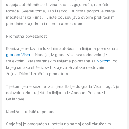
uzgoju autohtonih sorti vina, kao i uzgoju voća, naročito
rogača. Svemu tome, kao i razvoju turizma pogoduje blaga
mediteranska klima. Turiste oduševljava svojim prekrasnim
prirodnim krajolikom i mirnom atmosferom.
Prometna povezanost
Komiža je redovnim lokalnim autobusnim linijama povezana s
gradom Visom
. Nadalje, iz grada Visa svakodnevnim je
trajektnim i katamaranskim linijama povezana sa
Splitom
, do
kojeg se lako stiže iz svih krajeva Hrvatske cestovnim,
željezničkim ili zračnim prometom.
Tijekom ljetne sezone iz smjera Italije do grada Visa moguć je
dolazak brzim trajektnim linijama iz Ancone, Pescare i
Galianove.
Komiža – turistička ponuda
Smještaj je omogućen u hotelu na samoj obali okruženim