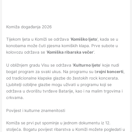
Komiža događanja 2026
Tijekom ljeta u Komiži se održava ‘
Komiško ljeto
‘, kada se u
konobama može čuti pjesma komiških klapa. Prve subote u
kolovozu održava se ‘
Komiška ribarska večer
‘.
U obližnjem gradu Visu se održava ‘
Kulturno ljeto
‘ koje nudi
bogat program za svaki ukus. Na programu su b
rojni koncerti
,
od tradicionalne klapske glazbe do žestokih rock koncerata.
Ljubitelji ozbiljne glazbe mogu uživati u programu koji se
održava u dvorištu tvrđave Batarije, kao i na malim trgovima i
crkvama.
Povijest i kulturne znamenitosti
Komiža se prvi put spominje u jednom dokumentu iz 12.
stoljeća. Bogatu povijest ribarstva u Komiži možete pogledati u