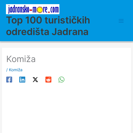
Skip
to
content
Top 100 turističkih
odredišta Jadrana
Komiža
/
Komiža