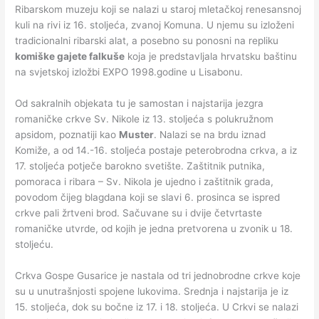
Ribarskom muzeju koji se nalazi u staroj mletačkoj renesansnoj
kuli na rivi iz 16. stoljeća, zvanoj Komuna. U njemu su izloženi
tradicionalni ribarski alat, a posebno su ponosni na repliku
komiške gajete falkuše
koja je predstavljala hrvatsku baštinu
na svjetskoj izložbi EXPO 1998.godine u Lisabonu.
Od sakralnih objekata tu je samostan i najstarija jezgra
romaničke crkve Sv. Nikole iz 13. stoljeća s polukružnom
apsidom, poznatiji kao
Muster
. Nalazi se na brdu iznad
Komiže, a od 14.-16. stoljeća postaje peterobrodna crkva, a iz
17. stoljeća potječe barokno svetište. Zaštitnik putnika,
pomoraca i ribara – Sv. Nikola je ujedno i zaštitnik grada,
povodom čijeg blagdana koji se slavi 6. prosinca se ispred
crkve pali žrtveni brod. Sačuvane su i dvije četvrtaste
romaničke utvrde, od kojih je jedna pretvorena u zvonik u 18.
stoljeću.
Crkva Gospe Gusarice je nastala od tri jednobrodne crkve koje
su u unutrašnjosti spojene lukovima. Srednja i najstarija je iz
15. stoljeća, dok su bočne iz 17. i 18. stoljeća. U Crkvi se nalazi