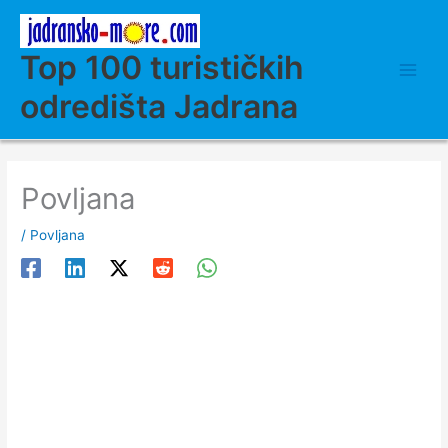
Skip
to
content
Top 100 turističkih
odredišta Jadrana
Povljana
/
Povljana