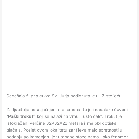
Sadašnja župna crkva Sv. Jurja podignuta je u 17. stoljeću.
Za ljubitelje nerazjašnjenih fenomena, tu je i nadaleko čuveni
“
Paški trokut
“. koji se nalazi na vrhu ‘Tusto čelo’. Trokut je
istokračan, veličine 32x32x22 metara i ima oblik otiska
glačala. Posjet ovom lokalitetu zahtijeva malo spretnosti u
hodanju po kamenjaru jer utabane staze nema. Iako fenomen