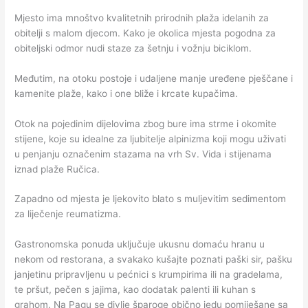
Mjesto ima mnoštvo kvalitetnih prirodnih plaža idelanih za
obitelji s malom djecom. Kako je okolica mjesta pogodna za
obiteljski odmor nudi staze za šetnju i vožnju biciklom.
Međutim, na otoku postoje i udaljene manje uređene pješčane i
kamenite plaže, kako i one bliže i krcate kupačima.
Otok na pojedinim dijelovima zbog bure ima strme i okomite
stijene, koje su idealne za ljubitelje alpinizma koji mogu uživati
u penjanju označenim stazama na vrh Sv. Vida i stijenama
iznad plaže Ručica.
Zapadno od mjesta je ljekovito blato s muljevitim sedimentom
za liječenje reumatizma.
Gastronomska ponuda uključuje ukusnu domaću hranu u
nekom od restorana, a svakako kušajte poznati paški sir, pašku
janjetinu pripravljenu u pećnici s krumpirima ili na gradelama,
te pršut, pečen s jajima, kao dodatak palenti ili kuhan s
grahom. Na Pagu se divlje šparoge obično jedu pomiješane sa