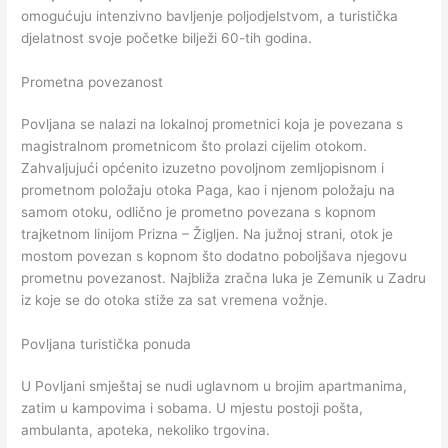
omogućuju intenzivno bavljenje poljodjelstvom, a turistička
djelatnost svoje početke bilježi 60-tih godina.
Prometna povezanost
Povljana se nalazi na lokalnoj prometnici koja je povezana s
magistralnom prometnicom što prolazi cijelim otokom.
Zahvaljujući općenito izuzetno povoljnom zemljopisnom i
prometnom položaju otoka Paga, kao i njenom položaju na
samom otoku, odlično je prometno povezana s kopnom
trajketnom linijom Prizna – Žigljen. Na južnoj strani, otok je
mostom povezan s kopnom što dodatno poboljšava njegovu
prometnu povezanost. Najbliža zračna luka je Zemunik u Zadru
iz koje se do otoka stiže za sat vremena vožnje.
Povljana turistička ponuda
U Povljani smještaj se nudi uglavnom u brojim apartmanima,
zatim u kampovima i sobama. U mjestu postoji pošta,
ambulanta, apoteka, nekoliko trgovina.