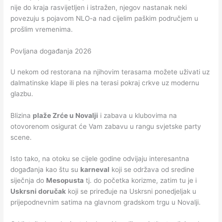
nije do kraja rasvijetljen i istražen, njegov nastanak neki
povezuju s pojavom NLO-a nad cijelim paškim područjem u
prošlim vremenima.
Povljana događanja 2026
U nekom od restorana na njihovim terasama možete uživati uz
dalmatinske klape ili ples na terasi pokraj crkve uz modernu
glazbu.
Blizina
plaže Zrće u Novalji
i zabava u klubovima na
otovorenom osigurat će Vam zabavu u rangu svjetske party
scene.
Isto tako, na otoku se cijele godine odvijaju interesantna
događanja kao štu su
karneval
koji se održava od sredine
siječnja do
Mesopusta
tj. do početka korizme, zatim tu je i
Uskrsni doručak
koji se priređuje na Uskrsni ponedjeljak u
prijepodnevnim satima na glavnom gradskom trgu u Novalji.