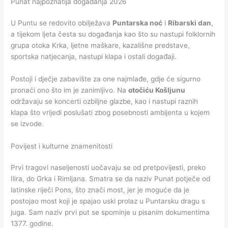
Punat najpoznatija događanja 2026
U Puntu se redovito obilježava
Puntarska noć
i
Ribarski dan
,
a tijekom ljeta česta su događanja kao što su nastupi folklornih
grupa otoka Krka, ljetne maškare, kazališne predstave,
sportska natjecanja, nastupi klapa i ostali događaji.
Postoji i dječje zabavište za one najmlađe, gdje će sigurno
pronaći ono što im je zanimljivo. Na
otočiću Košljunu
održavaju se koncerti ozbiljne glazbe, kao i nastupi raznih
klapa što vrijedi poslušati zbog posebnosti ambijenta u kojem
se izvode.
Povijest i kulturne znamenitosti
Prvi tragovi naseljenosti uočavaju se od pretpovijesti, preko
Ilira, do Grka i Rimljana. Smatra se da naziv Punat potječe od
latinske riječi Pons, što znači most, jer je moguće da je
postojao most koji je spajao uski prolaz u Puntarsku dragu s
juga. Sam naziv prvi put se spominje u pisanim dokumentima
1377. godine.