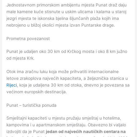
Jednostavnom primorskom ambijentu mjesta Punat draž daju
male kamene kuće stisnute u uskim ulicama i kalama u staroj
jezgri mjesta te iskonska bjelina šljunčanih plaža kojih ima
nebrojeno u bližoj okolici mjesta izvan Puntarske drage.
Prometna povezanost
Punat je udaljen oko 30 km od Krčkog mosta i oko 8 km južno
od mjesta Krk.
Otok ima zračnu luku koja može prihvatiti internacionalne
letove zrakoplova najvećih kapaciteta, a željeznička stanica u
Rijeci
, koja je udaljena 30 km od otoka, dnevno je povezana sa
većinom europskih destinacija.
Punat – turistička ponuda
Smještajni kapaciteti u mjestu pružaju smještaj u hotelima,
kampovima i u apartmanskom smještaju. Obavezno bi valjalo
izdvojiti da je Punat
jedan od najvećih nautičkih centara na