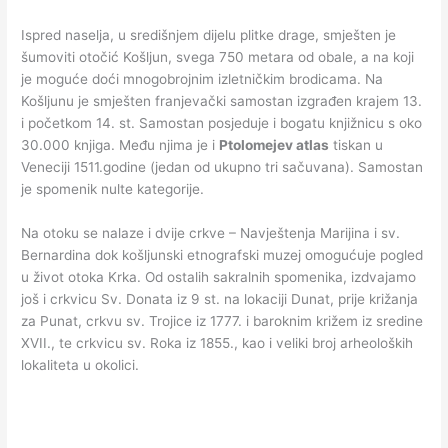
Ispred naselja, u središnjem dijelu plitke drage, smješten je
šumoviti otočić Košljun, svega 750 metara od obale, a na koji
je moguće doći mnogobrojnim izletničkim brodicama. Na
Košljunu je smješten franjevački samostan izgrađen krajem 13.
i početkom 14. st. Samostan posjeduje i bogatu knjižnicu s oko
30.000 knjiga. Među njima je i
Ptolomejev atlas
tiskan u
Veneciji 1511.godine (jedan od ukupno tri sačuvana). Samostan
je spomenik nulte kategorije.
Na otoku se nalaze i dvije crkve – Navještenja Marijina i sv.
Bernardina dok košljunski etnografski muzej omogućuje pogled
u život otoka Krka. Od ostalih sakralnih spomenika, izdvajamo
još i crkvicu Sv. Donata iz 9 st. na lokaciji Dunat, prije križanja
za Punat, crkvu sv. Trojice iz 1777. i baroknim križem iz sredine
XVII., te crkvicu sv. Roka iz 1855., kao i veliki broj arheoloških
lokaliteta u okolici.