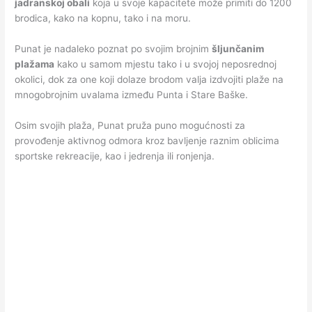
jadranskoj obali
koja u svoje kapacitete može primiti do 1200
brodica, kako na kopnu, tako i na moru.
Punat je nadaleko poznat po svojim brojnim
šljunčanim
plažama
kako u samom mjestu tako i u svojoj neposrednoj
okolici, dok za one koji dolaze brodom valja izdvojiti plaže na
mnogobrojnim uvalama između Punta i Stare Baške.
Osim svojih plaža, Punat pruža puno mogućnosti za
provođenje aktivnog odmora kroz bavljenje raznim oblicima
sportske rekreacije, kao i jedrenja ili ronjenja.