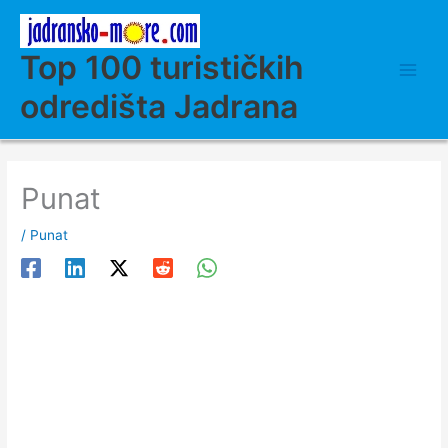
Skip
to
content
Top 100 turističkih
odredišta Jadrana
Punat
/
Punat