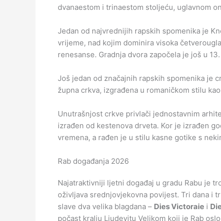
dvanaestom i trinaestom stoljeću, uglavnom on
Jedan od najvrednijih rapskih spomenika je Kne
vrijeme, nad kojim dominira visoka četverougla
renesanse. Gradnja dvora započela je još u 13. st.
Još jedan od značajnih rapskih spomenika je crkv
župna crkva, izgrađena u romaničkom stilu kao t
Unutrašnjost crkve privlači jednostavnim arhit
izrađen od kestenova drveta. Kor je izrađen go
vremena, a rađen je u stilu kasne gotike s nek
Rab događanja 2026
Najatraktivniji ljetni događaj u gradu Rabu je 
oživljava srednjovjekovna povijest. Tri dana i tr
slave dva velika blagdana –
Dies Victoraie
i
Die
počast kralju Ljudevitu Velikom koji je Rab os