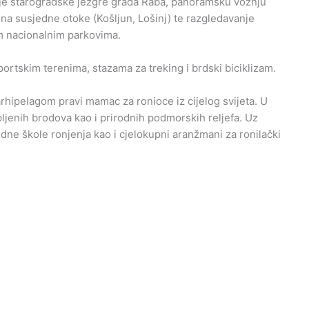
nje starogradske jezgre grada Raba, panoramsku vožnju
na susjedne otoke (Košljun, Lošinj) te razgledavanje
m nacionalnim parkovima.
sportskim terenima, stazama za treking i brdski biciklizam.
hipelagom pravi mamac za ronioce iz cijelog svijeta. U
pljenih brodova kao i prirodnih podmorskih reljefa. Uz
ne škole ronjenja kao i cjelokupni aranžmani za ronilački