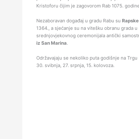
Kristoforu čijim je zagovorom Rab 1075. godi
Nezaboravan događaj u gradu Rabu su
Rapske 
1364., a sjećanje su na vitešku obranu grada u 
srednjovjekovnog ceremonijala antički samostr
iz San Marina
.
Održavajaju se nekoliko puta godišnje na Trgu sv
30. svibnja, 27. srpnja, 15. kolovoza.