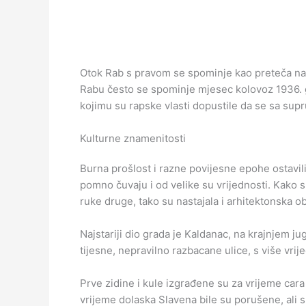
Otok Rab s pravom se spominje kao preteča na
Rabu često se spominje mjesec kolovoz 1936. g
kojimu su rapske vlasti dopustile da se sa sup
Kulturne znamenitosti
Burna prošlost i razne povijesne epohe ostavi
pomno čuvaju i od velike su vrijednosti. Kako su
ruke druge, tako su nastajala i arhitektonska obi
Najstariji dio grada je Kaldanac, na krajnjem 
tijesne, nepravilno razbacane ulice, s više vri
Prve zidine i kule izgrađene su za vrijeme car
vrijeme dolaska Slavena bile su porušene, ali 