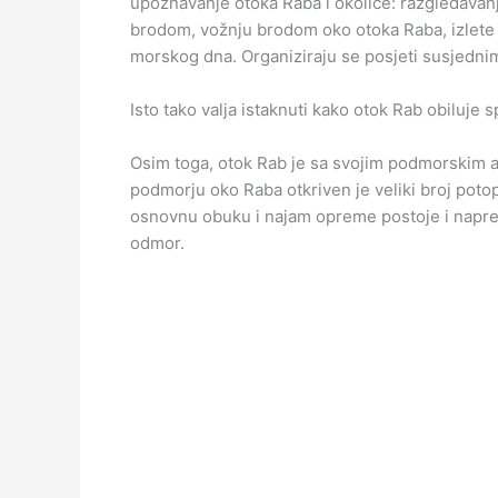
upoznavanje otoka Raba i okolice: razgledava
brodom, vožnju brodom oko otoka Raba, izlete 
morskog dna. Organiziraju se posjeti susjedni
Isto tako valja istaknuti kako otok Rab obiluje 
Osim toga, otok Rab je sa svojim podmorskim ar
podmorju oko Raba otkriven je veliki broj poto
osnovnu obuku i najam opreme postoje i napred
odmor.