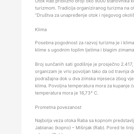
Otok Rab približno broji oko 9000 stanovnika k
turizmom. Tradicija organiziranog turizma na ot
“Društva za unapređenje otok i njegovog okoliš
Klima
Posebna pogodnost za razvoj turizma je i klima 
klime s ugodnim toplim ljetima i blagim zimama
Broj sunčanih sati godišnje je prosječno 2.417,
organizam je vrlo povoljan tako da od travnja d
podražajna dok u dva zimska mjeseca zbog vjet
klima. Povoljna temperatura mora za kupanje (vi
temperatura mora je 16,73° C.
Prometna povezanost
Najbolja veza otoka Raba sa kopnom predstavljaj
Jablanac (kopno) – Mišnjak (Rab). Pored te lini