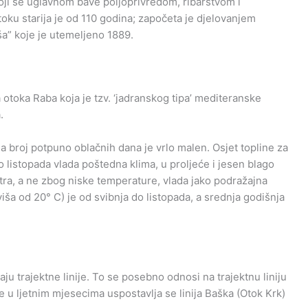
oji se uglavnom bave poljoprivredom, ribarstvom i
oku starija je od 110 godina; započeta je djelovanjem
a” koje je utemeljeno 1889.
otoka Raba koja je tzv. ‘jadranskog tipa’ mediteranske
.
 a broj potpuno oblačnih dana je vrlo malen. Osjet topline za
o listopada vlada poštedna klima, u proljeće i jesen blago
ra, a ne zbog niske temperature, vlada jako podražajna
ša od 20° C) je od svibnja do listopada, a srednja godišnja
u trajektne linije. To se posebno odnosi na trajektnu liniju
je u ljetnim mjesecima uspostavlja se linija Baška (Otok Krk)