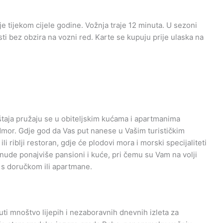
je tijekom cijele godine. Vožnja traje 12 minuta. U sezoni
sti bez obzira na vozni red. Karte se kupuju prije ulaska na
taja pružaju se u obiteljskim kućama i apartmanima
mor. Gdje god da Vas put nanese u Vašim turističkim
 riblji restoran, gdje će plodovi mora i morski specijaliteti
 nude ponajviše pansioni i kuće, pri čemu su Vam na volji
 s doručkom ili apartmane.
uti mnoštvo lijepih i nezaboravnih dnevnih izleta za