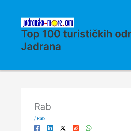
Skip
to
content
Top 100 turističkih od
Jadrana
Rab
/
Rab