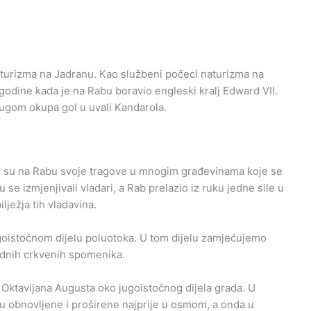
turizma na Jadranu. Kao službeni počeci naturizma na
odine kada je na Rabu boravio engleski kralj Edward VII.
rugom okupa gol u uvali Kandarola.
li su na Rabu svoje tragove u mnogim građevinama koje se
 se izmjenjivali vladari, a Rab prelazio iz ruku jedne sile u
lježja tih vladavina.
jugoistočnom dijelu poluotoka. U tom dijelu zamjećujemo
jednih crkvenih spomenika.
a Oktavijana Augusta oko jugoistočnog dijela grada. U
su obnovljene i proširene najprije u osmom, a onda u