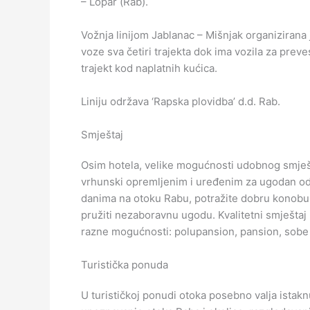
– Lopar (Rab).
Vožnja linijom Jablanac – Mišnjak organizirana 
voze sva četiri trajekta dok ima vozila za preve
trajekt kod naplatnih kućica.
Liniju održava ‘Rapska plovidba’ d.d. Rab.
Smještaj
Osim hotela, velike mogućnosti udobnog smješ
vrhunski opremljenim i uređenim za ugodan od
danima na otoku Rabu, potražite dobru konobu ili
pružiti nezaboravnu ugodu. Kvalitetni smještaj
razne mogućnosti: polupansion, pansion, sobe
Turistička ponuda
U turističkoj ponudi otoka posebno valja istakn