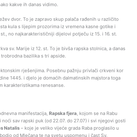
ako kakve ih danas vidimo.
žev dvor. To je zapravo skup palača rađenih u različito
sta kula s lijepim prozorima iz vremena kasne gotike i
, no najkarakterističniji dijelovi potječu iz 15. i 16. st.
a sv. Marije iz 12. st. To je bivša rapska stolnica, a danas
robrodna bazilika s tri apside.
ektonskim rješenjima. Posebnu pažnju privlači crkveni kor
dine 1445. i djelo je domaćih dalmatinskih majstora toga
im karakteristikama renesanse.
trodnevna manifestacija,
Rapska fjera
, kojom se na Rabu
i noći sav rapski puk (od 22.07. do 27.07) i svi njegovi gosti
s Natalis
– koje je veliko vijeće grada Raba proglasilo u
lobodio od Mlečana te na svetu uspomenu i čast Sv.