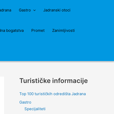
Jadrana
Gastro
Jadranski otoci
dna bogatstva
Promet
Zanimljivosti
Turističke informacije
Top 100 turističkih odredišta Jadrana
Gastro
Specijaliteti