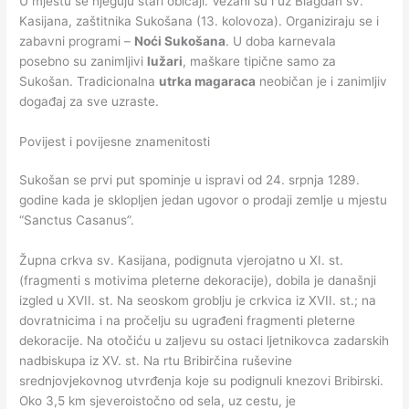
U mjestu se njeguju stari običaji. Vezani su i uz Blagdan sv.
Kasijana, zaštitnika Sukošana (13. kolovoza). Organiziraju se i
zabavni programi –
Noći Sukošana
. U doba karnevala
posebno su zanimljivi
lužari
, maškare tipične samo za
Sukošan. Tradicionalna
utrka magaraca
neobičan je i zanimljiv
događaj za sve uzraste.
Povijest i povijesne znamenitosti
Sukošan se prvi put spominje u ispravi od 24. srpnja 1289.
godine kada je sklopljen jedan ugovor o prodaji zemlje u mjestu
“Sanctus Casanus”.
Župna crkva sv. Kasijana, podignuta vjerojatno u XI. st.
(fragmenti s motivima pleterne dekoracije), dobila je današnji
izgled u XVII. st. Na seoskom groblju je crkvica iz XVII. st.; na
dovratnicima i na pročelju su ugrađeni fragmenti pleterne
dekoracije. Na otočiću u zaljevu su ostaci ljetnikovca zadarskih
nadbiskupa iz XV. st. Na rtu Bribirčina ruševine
srednjovjekovnog utvrđenja koje su podignuli knezovi Bribirski.
Oko 3,5 km sjeveroistočno od sela, uz cestu, je