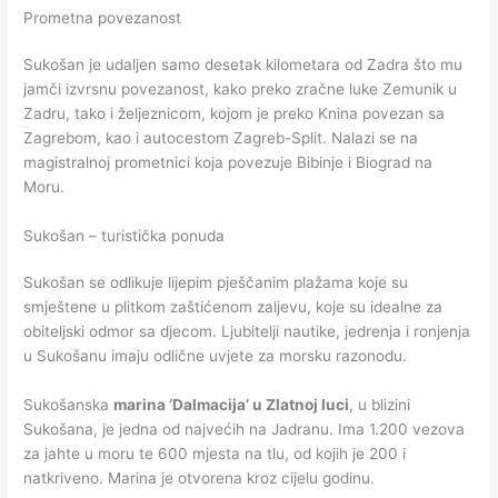
Prometna povezanost
Sukošan je udaljen samo desetak kilometara od Zadra što mu
jamči izvrsnu povezanost, kako preko zračne luke Zemunik u
Zadru, tako i željeznicom, kojom je preko Knina povezan sa
Zagrebom, kao i autocestom Zagreb-Split. Nalazi se na
magistralnoj prometnici koja povezuje Bibinje i Biograd na
Moru.
Sukošan – turistička ponuda
Sukošan se odlikuje lijepim pješčanim plažama koje su
smještene u plitkom zaštićenom zaljevu, koje su idealne za
obiteljski odmor sa djecom. Ljubitelji nautike, jedrenja i ronjenja
u Sukošanu imaju odlične uvjete za morsku razonodu.
Sukošanska
marina ‘Dalmacija’ u Zlatnoj luci
, u blizini
Sukošana, je jedna od najvećih na Jadranu. Ima 1.200 vezova
za jahte u moru te 600 mjesta na tlu, od kojih je 200 i
natkriveno. Marina je otvorena kroz cijelu godinu.