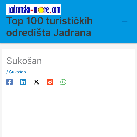
Skip
to
content
Top 100 turističkih
odredišta Jadrana
Sukošan
/
Sukošan