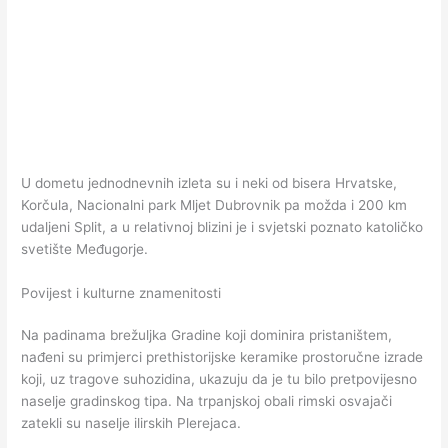
U dometu jednodnevnih izleta su i neki od bisera Hrvatske,
Korčula, Nacionalni park Mljet Dubrovnik pa možda i 200 km
udaljeni Split, a u relativnoj blizini je i svjetski poznato katoličko
svetište Međugorje.
Povijest i kulturne znamenitosti
Na padinama brežuljka Gradine koji dominira pristaništem,
nađeni su primjerci prethistorijske keramike prostoručne izrade
koji, uz tragove suhozidina, ukazuju da je tu bilo pretpovijesno
naselje gradinskog tipa. Na trpanjskoj obali rimski osvajači
zatekli su naselje ilirskih Plerejaca.