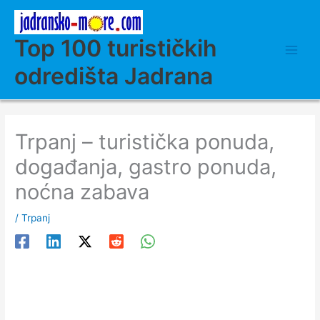
Skip
to
content
Top 100 turističkih
odredišta Jadrana
Trpanj – turistička ponuda,
događanja, gastro ponuda,
noćna zabava
/
Trpanj