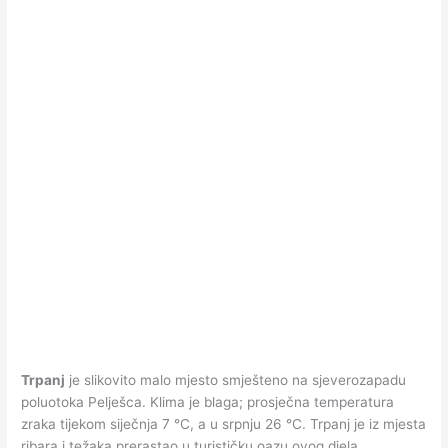
Trpanj
je slikovito malo mjesto smješteno na sjeverozapadu
poluotoka Pelješca. Klima je blaga; prosječna temperatura
zraka tijekom siječnja 7 °C, a u srpnju 26 °C. Trpanj je iz mjesta
ribara i težaka prerastao u turističku oazu ovog djela