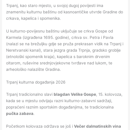
Trpanj, kao staro mjesto, u svojoj dugoj povijesti ima
znamenitu kulturnu baštinu od kasnoantičke utvrde Gradine do
crkava, kapelica i spomenika.
U kulturno-povijesnu baštinu uključuje se crkva Gospe od
Karmela (izgrađena 1695. godine), crkva sv. Petra i Pavla
(nalazi se na brežuljku gdje se pruža prekrasan vidik na Trpanj i
Neretvanski kanal), stara jezgra grada Trpnja, gradsko groblje
(etnološki spomenik kraja), kapelica s baroknim drvenim
oltarom, ruševine srednjovjekovne tvrđave nad lukom, te
arheološko nalazište Gradina.
Trpanj kulturna događanja 2026
Trpanj tradicionalno slavi
blagdan Velike Gospe
, 15. kolovoza,
kada se u mjestu odvijaju razni kulturno-zabavni sadržaji,
popraćeni raznim sportskim događanjima, te tradicionalna
pučka zabava
.
Početkom kolovaza održava se još i
Večer dalmatinskih vina