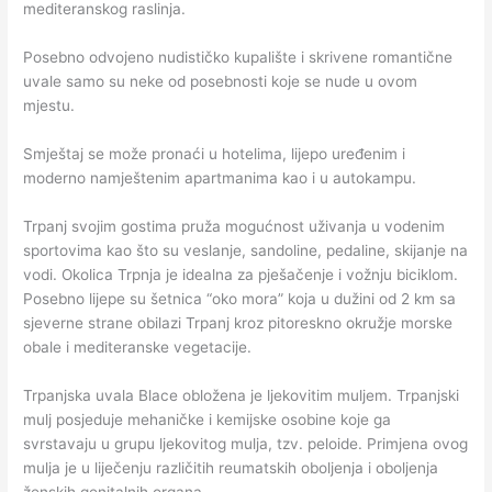
mediteranskog raslinja.
Posebno odvojeno nudističko kupalište i skrivene romantične
uvale samo su neke od posebnosti koje se nude u ovom
mjestu.
Smještaj se može pronaći u hotelima, lijepo uređenim i
moderno namještenim apartmanima kao i u autokampu.
Trpanj svojim gostima pruža mogućnost uživanja u vodenim
sportovima kao što su veslanje, sandoline, pedaline, skijanje na
vodi. Okolica Trpnja je idealna za pješačenje i vožnju biciklom.
Posebno lijepe su šetnica “oko mora” koja u dužini od 2 km sa
sjeverne strane obilazi Trpanj kroz pitoreskno okružje morske
obale i mediteranske vegetacije.
Trpanjska uvala Blace obložena je ljekovitim muljem. Trpanjski
mulj posjeduje mehaničke i kemijske osobine koje ga
svrstavaju u grupu ljekovitog mulja, tzv. peloide. Primjena ovog
mulja je u liječenju različitih reumatskih oboljenja i oboljenja
ženskih genitalnih organa.