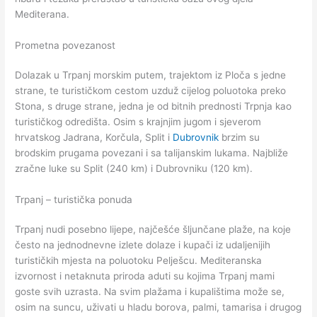
Mediterana.
Prometna povezanost
Dolazak u Trpanj morskim putem, trajektom iz Ploča s jedne
strane, te turističkom cestom uzduž cijelog poluotoka preko
Stona, s druge strane, jedna je od bitnih prednosti Trpnja kao
turističkog odredišta. Osim s krajnjim jugom i sjeverom
hrvatskog Jadrana, Korčula, Split i
Dubrovnik
brzim su
brodskim prugama povezani i sa talijanskim lukama. Najbliže
zračne luke su Split (240 km) i Dubrovniku (120 km).
Trpanj – turistička ponuda
Trpanj nudi posebno lijepe, najčešće šljunčane plaže, na koje
često na jednodnevne izlete dolaze i kupači iz udaljenijih
turističkih mjesta na poluotoku Pelješcu. Mediteranska
izvornost i netaknuta priroda aduti su kojima Trpanj mami
goste svih uzrasta. Na svim plažama i kupalištima može se,
osim na suncu, uživati u hladu borova, palmi, tamarisa i drugog