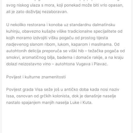
svog niskog ulaza s mora, koji ponekad može biti vrlo opasan,
ali je zato doživljaj nezaboravan.
U nekoliko restorana i konoba uz standardnu dalmatinsku
kuhinju, obavezno kušajte viške tradicionalne specijalitete od
kojih moramo izdvojiti višku pogaču od prostog tijesta
nadjevenog slanom ribom, lukom, kaparom i maslinama. Od
autohtonih delicija preporuča se viški hib – težačka pogača od
smokvi, aromatičnog bilja, badema i domaće rakije, a na kraju
dolazi neizostavno vino – autohtona Vugava i Plavac.
Povijest i kulturne znamenitosti
Povijest grada Visa seže još u antičko doba kada nosi naziv
Issa, osnovan od grčkih kolonista, dok je današnje naselje
nastalo spajanjem manjih naselja Luke i Kuta.