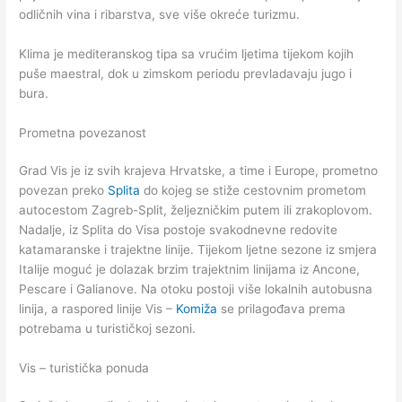
odličnih vina i ribarstva, sve više okreće turizmu.
Klima je mediteranskog tipa sa vrućim ljetima tijekom kojih
puše maestral, dok u zimskom periodu prevladavaju jugo i
bura.
Prometna povezanost
Grad Vis je iz svih krajeva Hrvatske, a time i Europe, prometno
povezan preko
Splita
do kojeg se stiže cestovnim prometom
autocestom Zagreb-Split, željezničkim putem ili zrakoplovom.
Nadalje, iz Splita do Visa postoje svakodnevne redovite
katamaranske i trajektne linije. Tijekom ljetne sezone iz smjera
Italije moguć je dolazak brzim trajektnim linijama iz Ancone,
Pescare i Galianove. Na otoku postoji više lokalnih autobusna
linija, a raspored linije Vis –
Komiža
se prilagođava prema
potrebama u turističkoj sezoni.
Vis – turistička ponuda