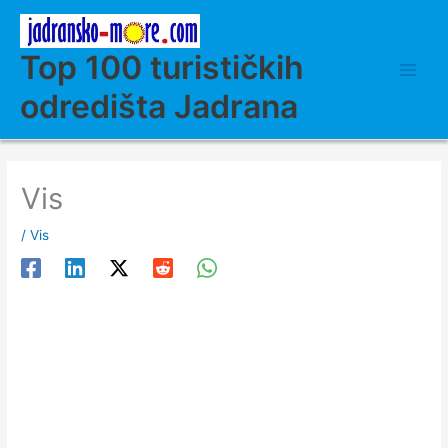
Skip
to
content
Top 100 turističkih
odredišta Jadrana
Vis
/
Vis