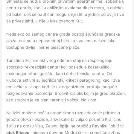
Smještaj se nudi u brojnim privatnim apartmanima i sobama u
centru grada, kao i u obližnjim uvalama tik do mora, a daleko
od buke, dok se nautičari mogu smjestiti u jednoj od dvije rive
za privez jahti, u dijelu luke zvanom Kut.
Nedaleko od samog centra grada postoji šljunčana gradska
plaža, dok su u neposrednoj blizini u uvalama nalaze lako
dostupne divlje i mirne pješčane plaže.
Turistima željnim aktivnog odmora stoji na raspolaganju
sportsko-rekreacijski centar koji posjeduje košarkaško i
malonogometno igralište, kao i četiri teniska centra. Od
klubova aktivni su jedriličarski, kriket i paragliding, kao i dva
ronilačka u sklopu kojih je uz organiziranu pratnju moguće
razgledavanje podmorja. Brdovit krajolik kojim je grad okružen,
kao stvoren je za planinarenje i vožnju biciklom.
Na izlet možete poći u organizirano razgledavanje prirodnih
ljepota otoka i okolice, a svakako bi valjalo posjetiti Krajicinu
špilju na otoku Visu, Zelenu špilju na otočiću Ravniku i obližnji
otok Biševo
i njegovu čuvenu Modru špilju, specifičnu zbog