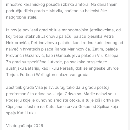
mnoštvo keramičkog posuđa i zbirka amfora. Na današnjem
području dijela grada – Mrtvilu, nađene su helenističke
nadgrobne stele.
Iz novije povijesti grad obiluje mnogobrojnim ljetnikovcima, od
koji treba istaknuti Jakinovu palaču, palaču pjesnika Petra
Hektorovića, Petrinovićevu palaču, kao i rodnu kuću jednog od
najvećih hrvatskih pisaca Ranka Marinkovića. Zatim, palače
Prdvarić i Gazarović, kao i Garibaldijevu palaču i Vilu Kaliopa.
Za grad su specifične i utvrde, pa svakako razgledajte
austrijsku Batariju, kao i kulu Perasti, dok se engleske utvrde
Terjun, Fortica i Wellington nalaze van grada.
Zaštitnik grada Visa je sv. Juraj, tako da u gradu postoji
predromanička crkva sv. Jurja. Crkva sv. Marije nalazi se u
Podselju koje je duhovno središte otoka, a tu je još i crkva sv.
Ciprijana i Justine na Kutu, kao i crkva Gospe od Spilica koja
spaja Kut i Luku.
Vis događanja 2026