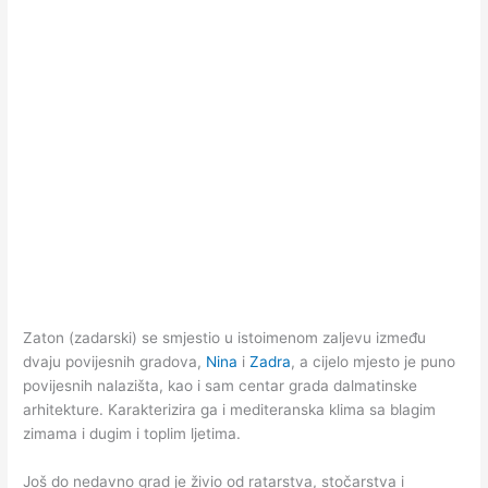
Zaton (zadarski) se smjestio u istoimenom zaljevu između
dvaju povijesnih gradova,
Nina
i
Zadra
, a cijelo mjesto je puno
povijesnih nalazišta, kao i sam centar grada dalmatinske
arhitekture. Karakterizira ga i mediteranska klima sa blagim
zimama i dugim i toplim ljetima.
Još do nedavno grad je živio od ratarstva, stočarstva i