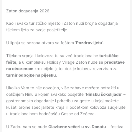
Zaton događanja 2026
Kao i svako turističko mjesto i Zaton nudi brojna događanja
tijekom ljeta za svoje posjetitelje.
U lipnju se sezona otvara sa feštom ‘
Pozdrav ljetu
‘.
Tijekom srpnja i kolovoza tu su već tradicionalne
turističke
fešte
, a u kompleksu Holiday Village Zaton nude se
predstave
na otvorenom
kroz cijelo ljeto, dok je kolovoz rezerviran za
turnir odbojke na pijesku
.
Ukoliko Vam to nije dovoljno, više zabave možete potražiti u
obližnjem Ninu u kojem svakako posjetite ‘
Ninsku šokolijadu
‘ –
gastronomsko događanje i priredbu za goste u kojoj možete
kušati brojne specijalitete kraja ili početkom kolovoza sudjelujte
u tradicionalnom hodočašću Gospe od Zečeva.
U Zadru Vam se nude
Glazbene večeri u sv. Donatu
– festival