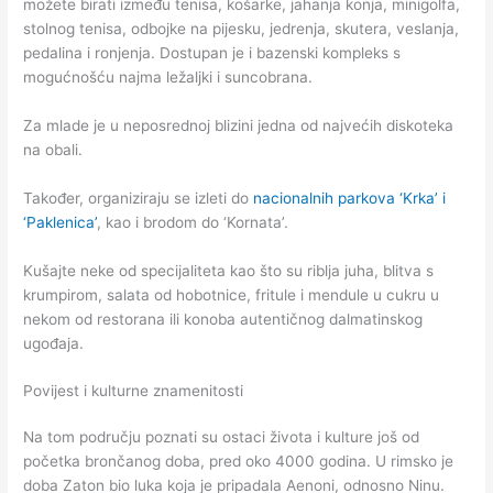
možete birati između tenisa, košarke, jahanja konja, minigolfa,
stolnog tenisa, odbojke na pijesku, jedrenja, skutera, veslanja,
pedalina i ronjenja. Dostupan je i bazenski kompleks s
mogućnošću najma ležaljki i suncobrana.
Za mlade je u neposrednoj blizini jedna od najvećih diskoteka
na obali.
Također, organiziraju se izleti do
nacionalnih parkova ‘Krka’ i
‘Paklenica’
, kao i brodom do ‘Kornata’.
Kušajte neke od specijaliteta kao što su riblja juha, blitva s
krumpirom, salata od hobotnice, fritule i mendule u cukru u
nekom od restorana ili konoba autentičnog dalmatinskog
ugođaja.
Povijest i kulturne znamenitosti
Na tom području poznati su ostaci života i kulture još od
početka brončanog doba, pred oko 4000 godina. U rimsko je
doba Zaton bio luka koja je pripadala Aenoni, odnosno Ninu.