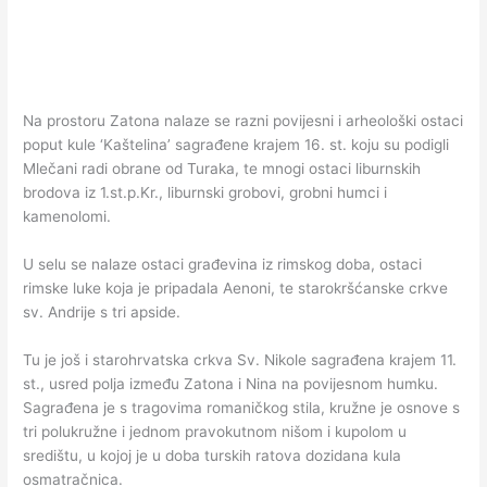
Na prostoru Zatona nalaze se razni povijesni i arheološki ostaci
poput kule ‘Kaštelina’ sagrađene krajem 16. st. koju su podigli
Mlečani radi obrane od Turaka, te mnogi ostaci liburnskih
brodova iz 1.st.p.Kr., liburnski grobovi, grobni humci i
kamenolomi.
U selu se nalaze ostaci građevina iz rimskog doba, ostaci
rimske luke koja je pripadala Aenoni, te starokršćanske crkve
sv. Andrije s tri apside.
Tu je još i starohrvatska crkva Sv. Nikole sagrađena krajem 11.
st., usred polja između Zatona i Nina na povijesnom humku.
Sagrađena je s tragovima romaničkog stila, kružne je osnove s
tri polukružne i jednom pravokutnom nišom i kupolom u
središtu, u kojoj je u doba turskih ratova dozidana kula
osmatračnica.