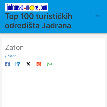
Skip
to
content
Top 100 turističkih
odredišta Jadrana
Zaton
/
Zaton