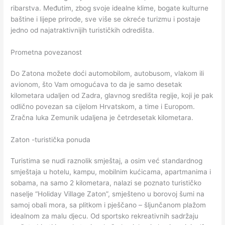
ribarstva. Međutim, zbog svoje idealne klime, bogate kulturne
baštine i lijepe prirode, sve više se okreće turizmu i postaje
jedno od najatraktivnijih turističkih odredišta.
Prometna povezanost
Do Zatona možete doći automobilom, autobusom, vlakom ili
avionom, što Vam omogućava to da je samo desetak
kilometara udaljen od Zadra, glavnog središta regije, koji je pak
odlično povezan sa cijelom Hrvatskom, a time i Europom.
Zračna luka Zemunik udaljena je četrdesetak kilometara.
Zaton -turistička ponuda
Turistima se nudi raznolik smještaj, a osim već standardnog
smještaja u hotelu, kampu, mobilnim kućicama, apartmanima i
sobama, na samo 2 kilometara, nalazi se poznato turističko
naselje “Holiday Village Zaton”, smješteno u borovoj šumi na
samoj obali mora, sa plitkom i pješčano – šljunčanom plažom
idealnom za malu djecu. Od sportsko rekreativnih sadržaju