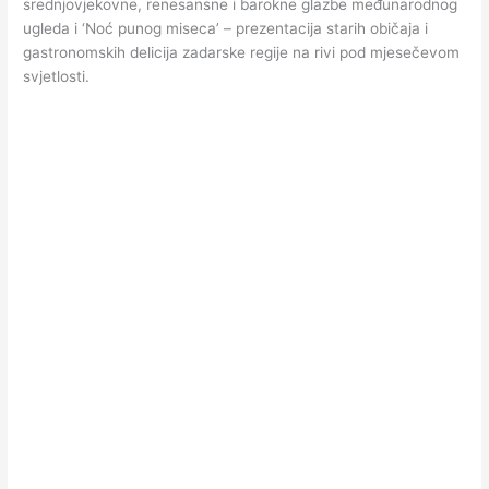
srednjovjekovne, renesansne i barokne glazbe međunarodnog
ugleda i ‘Noć punog miseca’ – prezentacija starih običaja i
gastronomskih delicija zadarske regije na rivi pod mjesečevom
svjetlosti.