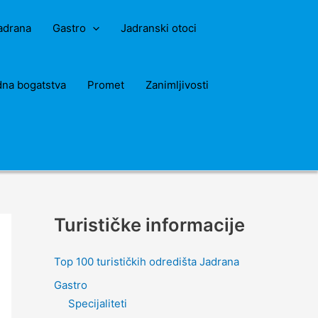
Jadrana
Gastro
Jadranski otoci
dna bogatstva
Promet
Zanimljivosti
Turističke informacije
Top 100 turističkih odredišta Jadrana
Gastro
Specijaliteti