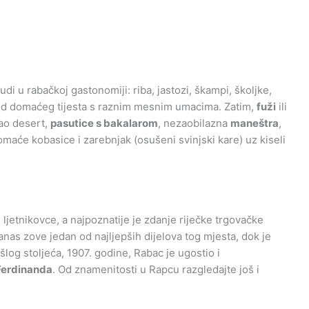
i u rabačkoj gastonomiji: riba, jastozi, škampi, školjke,
 od domaćeg tijesta s raznim mesnim umacima. Zatim,
fuži
ili
kao desert,
pasutice s bakalarom
, nezaobilazna
maneštra
,
maće kobasice i zarebnjak (osušeni svinjski kare) uz kiseli
 ljetnikovce, a najpoznatije je zdanje riječke trgovačke
anas zove jedan od najljepših dijelova tog mjesta, dok je
šlog stoljeća, 1907. godine, Rabac je ugostio i
 Ferdinanda
. Od znamenitosti u Rapcu razgledajte još i