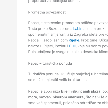
preporuča za obiteljski odmor.
Prometna povezanost
Rabac je cestovnim prometom odlično povezan 
Trsta preko Buzeta prema
Labinu
, zatim preko
spomenutim smjerom, a iz Zagreba idete preko 
Rapca ili zaobilaznicom
Rijeke
, kroz tunel Učku
nalaze u Rijeci, Pazinu i
Puli
, koje su dobro po
Pula udaljena je svega nekoliko desetaka kilom
Rabac – turistička ponuda
Turistička ponuda uključuje smještaj u hoteli
se može smjestiti velik broj turista.
Rabac je zbog niza
bijelih šljunčanih plaža
, bo
mora, nazvan ‘
biserom Kvarnera
‘, što najviše 
smo već spomenuli, privlačno odredište za obit