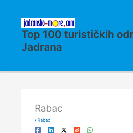
Skip
to
content
Top 100 turističkih od
Jadrana
Rabac
/
Rabac