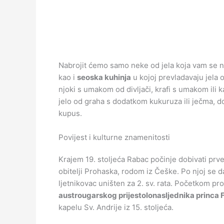
Nabrojit ćemo samo neke od jela koja vam se nud
kao i
seoska kuhinja
u kojoj prevladavaju jela
njoki s umakom od divljači, krafi s umakom ili 
jelo od graha s dodatkom kukuruza ili ječma, do
kupus.
Povijest i kulturne znamenitosti
Krajem 19. stoljeća Rabac počinje dobivati prve
obitelji Prohaska, rodom iz Češke. Po njoj se d
ljetnikovac uništen za 2. sv. rata. Početkom pro
austrougarskog prijestolonasljednika princa
kapelu Sv. Andrije iz 15. stoljeća.