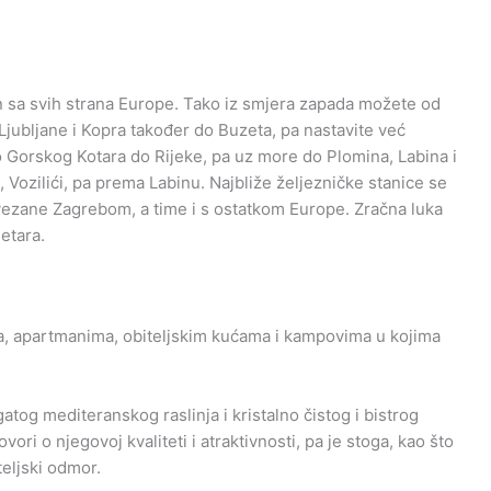
sa svih strana Europe. Tako iz smjera zapada možete od
 Ljubljane i Kopra također do Buzeta, pa nastavite već
Gorskog Kotara do Rijeke, pa uz more do Plomina, Labina i
, Vozilići, pa prema Labinu. Najbliže željezničke stanice se
vezane Zagrebom, a time i s ostatkom Europe. Zračna luka
etara.
ma, apartmanima, obiteljskim kućama i kampovima u kojima
gatog mediteranskog raslinja i kristalno čistog i bistrog
govori o njegovoj kvaliteti i atraktivnosti, pa je stoga, kao što
eljski odmor.