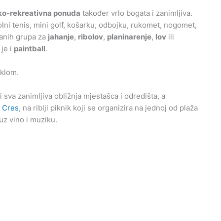
ko-rekreativna ponuda
također vrlo bogata i zanimljiva.
olni tenis, mini golf, košarku, odbojku, rukomet, nogomet,
iranih grupa za
jahanje
,
ribolov
,
planinarenje
,
lov
ili
 je i
paintball
.
iklom.
 sva zanimljiva obližnja mjestašca i odredišta, a
 Cres
, na riblji piknik koji se organizira na jednoj od plaža
uz vino i muziku.