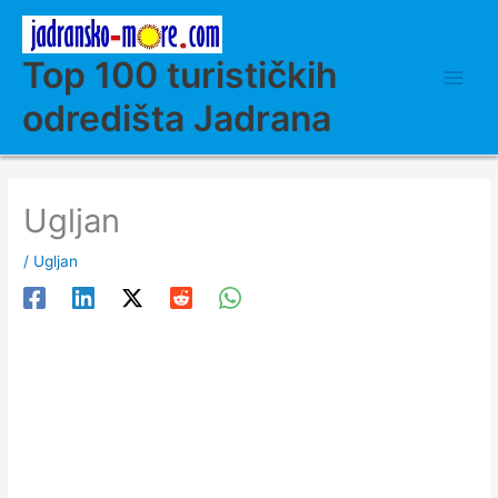
Skip
to
content
Top 100 turističkih
odredišta Jadrana
Ugljan
/
Ugljan