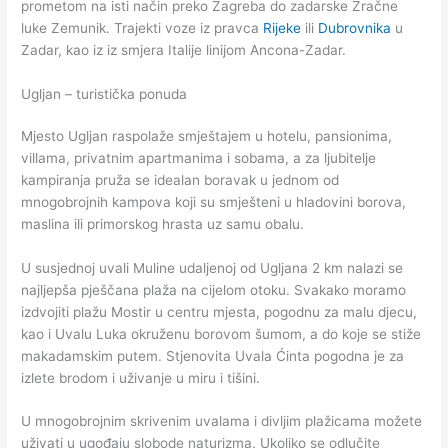
prometom na isti način preko Zagreba do zadarske Zračne
luke Zemunik. Trajekti voze iz pravca
Rijeke
ili
Dubrovnika
u
Zadar, kao iz iz smjera Italije linijom Ancona-Zadar.
Ugljan – turistička ponuda
Mjesto Ugljan raspolaže smještajem u hotelu, pansionima,
villama, privatnim apartmanima i sobama, a za ljubitelje
kampiranja pruža se idealan boravak u jednom od
mnogobrojnih kampova koji su smješteni u hladovini borova,
maslina ili primorskog hrasta uz samu obalu.
U susjednoj uvali Muline udaljenoj od Ugljana 2 km nalazi se
najljepša pješčana plaža na cijelom otoku. Svakako moramo
izdvojiti plažu Mostir u centru mjesta, pogodnu za malu djecu,
kao i Uvalu Luka okruženu borovom šumom, a do koje se stiže
makadamskim putem. Stjenovita Uvala Ćinta pogodna je za
izlete brodom i uživanje u miru i tišini.
U mnogobrojnim skrivenim uvalama i divljim plažicama možete
uživati u ugođaju slobode naturizma. Ukoliko se odlučite