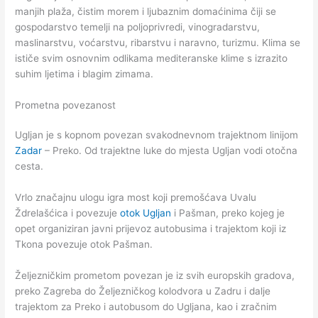
manjih plaža, čistim morem i ljubaznim domaćinima čiji se
gospodarstvo temelji na poljoprivredi, vinogradarstvu,
maslinarstvu, voćarstvu, ribarstvu i naravno, turizmu. Klima se
ističe svim osnovnim odlikama mediteranske klime s izrazito
suhim ljetima i blagim zimama.
Prometna povezanost
Ugljan je s kopnom povezan svakodnevnom trajektnom linijom
Zadar
– Preko. Od trajektne luke do mjesta Ugljan vodi otočna
cesta.
Vrlo značajnu ulogu igra most koji premošćava Uvalu
Ždrelašćica i povezuje
otok Ugljan
i Pašman, preko kojeg je
opet organiziran javni prijevoz autobusima i trajektom koji iz
Tkona povezuje otok Pašman.
Željezničkim prometom povezan je iz svih europskih gradova,
preko Zagreba do Željezničkog kolodvora u Zadru i dalje
trajektom za Preko i autobusom do Ugljana, kao i zračnim