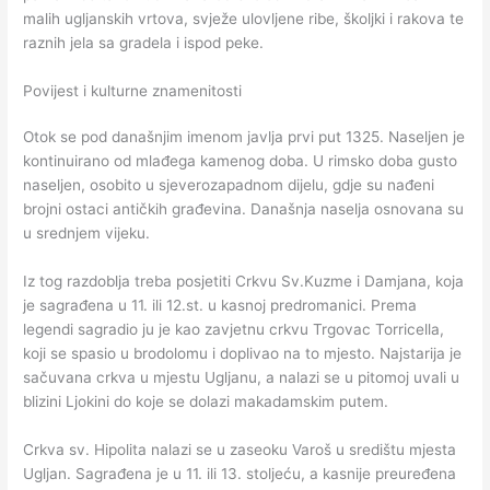
malih ugljanskih vrtova, svježe ulovljene ribe, školjki i rakova te
raznih jela sa gradela i ispod peke.
Povijest i kulturne znamenitosti
Otok se pod današnjim imenom javlja prvi put 1325. Naseljen je
kontinuirano od mlađega kamenog doba. U rimsko doba gusto
naseljen, osobito u sjeverozapadnom dijelu, gdje su nađeni
brojni ostaci antičkih građevina. Današnja naselja osnovana su
u srednjem vijeku.
Iz tog razdoblja treba posjetiti Crkvu Sv.Kuzme i Damjana, koja
je sagrađena u 11. ili 12.st. u kasnoj predromanici. Prema
legendi sagradio ju je kao zavjetnu crkvu Trgovac Torricella,
koji se spasio u brodolomu i doplivao na to mjesto. Najstarija je
sačuvana crkva u mjestu Ugljanu, a nalazi se u pitomoj uvali u
blizini Ljokini do koje se dolazi makadamskim putem.
Crkva sv. Hipolita nalazi se u zaseoku Varoš u središtu mjesta
Ugljan. Sagrađena je u 11. ili 13. stoljeću, a kasnije preuređena