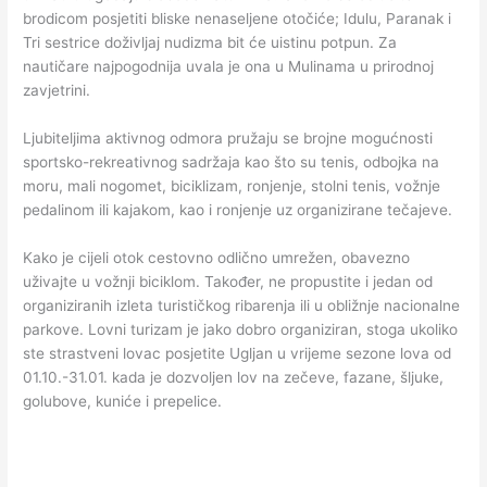
brodicom posjetiti bliske nenaseljene otočiće; Idulu, Paranak i
Tri sestrice doživljaj nudizma bit će uistinu potpun. Za
nautičare najpogodnija uvala je ona u Mulinama u prirodnoj
zavjetrini.
Ljubiteljima aktivnog odmora pružaju se brojne mogućnosti
sportsko-rekreativnog sadržaja kao što su tenis, odbojka na
moru, mali nogomet, biciklizam, ronjenje, stolni tenis, vožnje
pedalinom ili kajakom, kao i ronjenje uz organizirane tečajeve.
Kako je cijeli otok cestovno odlično umrežen, obavezno
uživajte u vožnji biciklom. Također, ne propustite i jedan od
organiziranih izleta turističkog ribarenja ili u obližnje nacionalne
parkove. Lovni turizam je jako dobro organiziran, stoga ukoliko
ste strastveni lovac posjetite Ugljan u vrijeme sezone lova od
01.10.-31.01. kada je dozvoljen lov na zečeve, fazane, šljuke,
golubove, kuniće i prepelice.