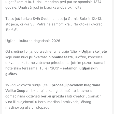
u gotičkom stilu. U dokumentima prvi put se spominje 1374.
godine. Unutrašnjost je krasi kasnobarokni oltar.
Tu su još i crkva Svih Svetih u naselju Gornje Selo iz 12.-13.
stoljeća, crkva Sv. Petra na samom kraju rta otoka i dvorac
‘Beršić’.
Ugljan – kulturna događanja 2026
Od sredine lipnja, do sredine rujna traje ‘Ulje’ –
Ugljansko ljeto
koje vam nudi
pučke tradicionalne fešte
, izložbe, koncerte u
crkvama, kulturno zabavne priredbe na ljetnim pozornicama i
hotelskim terasama. Tu je i ‘ŠUG’ –
šetamoni ugljanskih
guštov
.
15.-og kolovoza sudjelujte u
procesiji povodom blagdana
Velike Gospe
, dok u rujnu kao gost možete izravno s
domaćinima doživjeti
berbu grožđa
i biti kreator ugljanskih
vina ili sudjelovati u berbi maslina i proizvodnji čistog
maslinovog ulja u listopadu.