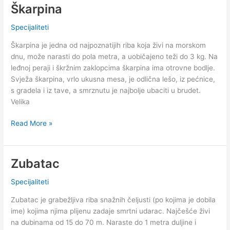
Škarpina
Specijaliteti
Škarpina je jedna od najpoznatijih riba koja živi na morskom
dnu, može narasti do pola metra, a uobičajeno teži do 3 kg. Na
leđnoj peraji i škržnim zaklopcima škarpina ima otrovne bodlje.
Svježa škarpina, vrlo ukusna mesa, je odlična lešo, iz pećnice,
s gradela i iz tave, a smrznutu je najbolje ubaciti u brudet.
Velika
Škarpina
Read More »
Zubatac
Specijaliteti
Zubatac je grabežljiva riba snažnih čeljusti (po kojima je dobila
ime) kojima njima plijenu zadaje smrtni udarac. Najčešće živi
na dubinama od 15 do 70 m. Naraste do 1 metra duljine i