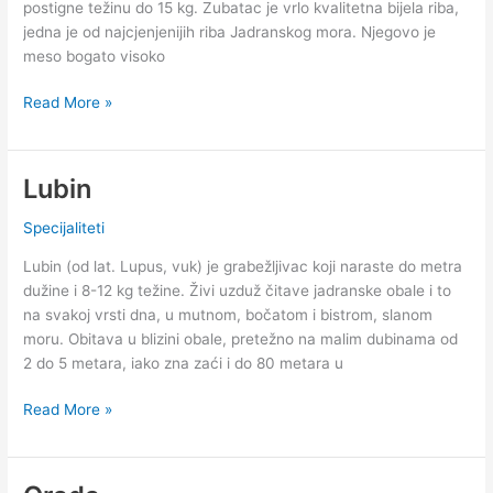
postigne težinu do 15 kg. Zubatac je vrlo kvalitetna bijela riba,
jedna je od najcjenjenijih riba Jadranskog mora. Njegovo je
meso bogato visoko
Zubatac
Read More »
Lubin
Specijaliteti
Lubin (od lat. Lupus, vuk) je grabežljivac koji naraste do metra
dužine i 8-12 kg težine. Živi uzduž čitave jadranske obale i to
na svakoj vrsti dna, u mutnom, bočatom i bistrom, slanom
moru. Obitava u blizini obale, pretežno na malim dubinama od
2 do 5 metara, iako zna zaći i do 80 metara u
Lubin
Read More »