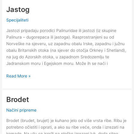
Jastog
Specijaliteti
Jastozi pripadaju porodici Palinuridae ili jastozi (iz skupine
Palinura – dugorepaca ili jastoga). Rasprostranjeni su od
Norveške na sjeveru, uz zapadnu obalu Irske, zapadnu i južnu
obalu Britanskih otoka (na sjever do otočja Orkney i Shetland),
na jug do Azorskih otoka, u zapadnom Sredozemlju te
Jadranskom moru i Egejskom moru. Može ih se naći i
Jastog
Read More »
Brodet
Načini pripreme
Brodet (brudet, brujet) je kuhano jelo od više vrsta ribe. Ribu je
potrebno očistiti i oprati, a ako su ribe veće, onda i izrezati na
komade. Na ulju se isprži na ploške izrezani luk, doda sitno