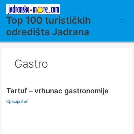
Skip
to
content
Top 100 turističkih
odredišta Jadrana
Gastro
Tartuf – vrhunac gastronomije
Specijaliteti