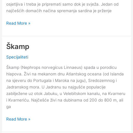
osjetljiva i treba je pripremati samo dok je svježa. Jedan od
najčešćih domaćih načina spremanja sardina je prženje
Srdela
Read More »
Škamp
Specijaliteti
Škamp (Nephrops norvegicus Linnaeus) spada u porodicu
hlapova. Živi na mekanom dnu Atlantskog oceana (od Islanda
na sjeveru do Portugala i Maroka na jugu), Sredozemnog i
Jadranskog mora. U Jadranu su najgušće populacije
zabilježene uz otok Jabuku, u Velebitskom kanalu, na Kvarneru
i Kvarneriću. Najčešće živi na dubinama od 200 do 800 m, ali
ga
Škamp
Read More »