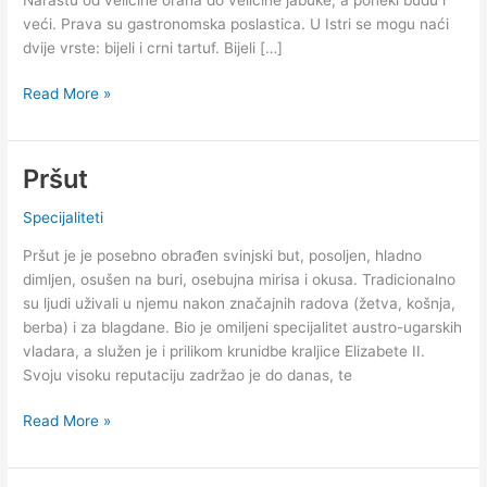
veći. Prava su gastronomska poslastica. U Istri se mogu naći
dvije vrste: bijeli i crni tartuf. Bijeli […]
Tartuf
Read More »
–
vrhunac
gastronomije
Pršut
Specijaliteti
Pršut je je posebno obrađen svinjski but, posoljen, hladno
dimljen, osušen na buri, osebujna mirisa i okusa. Tradicionalno
su ljudi uživali u njemu nakon značajnih radova (žetva, košnja,
berba) i za blagdane. Bio je omiljeni specijalitet austro-ugarskih
vladara, a služen je i prilikom krunidbe kraljice Elizabete II.
Svoju visoku reputaciju zadržao je do danas, te
Pršut
Read More »