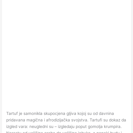
Tartuf je samonikla skupocjena gljiva kojoj su od davnina
pridavana magična i afrodizijačka svojstva. Tartufi su dokaz da
izgled vara: neugledni su – izgledaju poput gomolja krumpira.
Narastu od veličine oraha do veličine jabuke, a poneki budu i