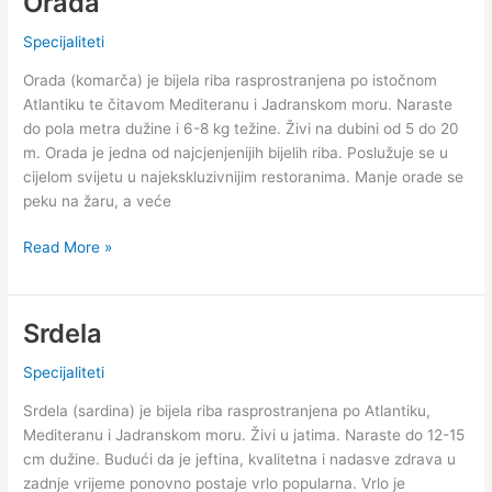
Orada
Specijaliteti
Orada (komarča) je bijela riba rasprostranjena po istočnom
Atlantiku te čitavom Mediteranu i Jadranskom moru. Naraste
do pola metra dužine i 6-8 kg težine. Živi na dubini od 5 do 20
m. Orada je jedna od najcjenjenijih bijelih riba. Poslužuje se u
cijelom svijetu u najekskluzivnijim restoranima. Manje orade se
peku na žaru, a veće
Orada
Read More »
Srdela
Specijaliteti
Srdela (sardina) je bijela riba rasprostranjena po Atlantiku,
Mediteranu i Jadranskom moru. Živi u jatima. Naraste do 12-15
cm dužine. Budući da je jeftina, kvalitetna i nadasve zdrava u
zadnje vrijeme ponovno postaje vrlo popularna. Vrlo je