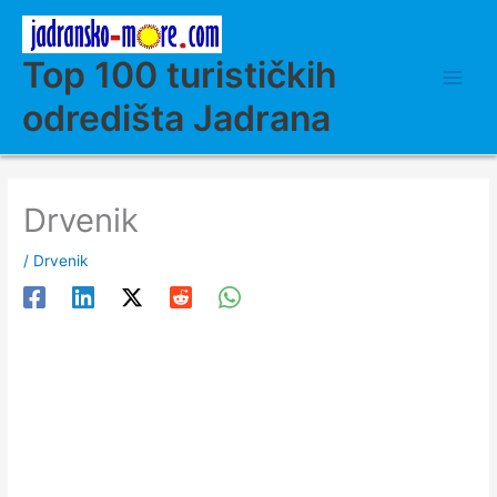
Skip
to
content
Top 100 turističkih
odredišta Jadrana
Drvenik
/
Drvenik