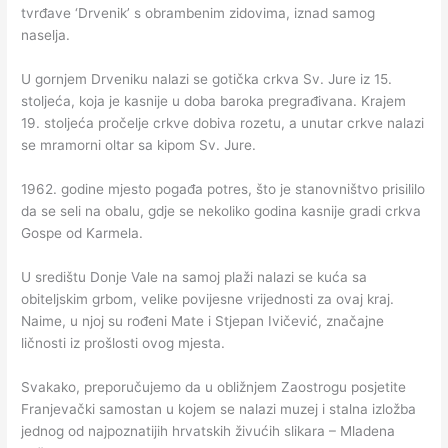
tvrđave ‘Drvenik’ s obrambenim zidovima, iznad samog
naselja.
U gornjem Drveniku nalazi se gotička crkva Sv. Jure iz 15.
stoljeća, koja je kasnije u doba baroka pregrađivana. Krajem
19. stoljeća pročelje crkve dobiva rozetu, a unutar crkve nalazi
se mramorni oltar sa kipom Sv. Jure.
1962. godine mjesto pogađa potres, što je stanovništvo prisililo
da se seli na obalu, gdje se nekoliko godina kasnije gradi crkva
Gospe od Karmela.
U središtu Donje Vale na samoj plaži nalazi se kuća sa
obiteljskim grbom, velike povijesne vrijednosti za ovaj kraj.
Naime, u njoj su rođeni Mate i Stjepan Ivičević, značajne
ličnosti iz prošlosti ovog mjesta.
Svakako, preporučujemo da u obližnjem Zaostrogu posjetite
Franjevački samostan u kojem se nalazi muzej i stalna izložba
jednog od najpoznatijih hrvatskih živućih slikara – Mladena