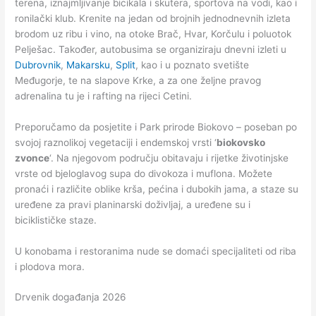
terena, iznajmljivanje bicikala i skutera, sportova na vodi, kao i
ronilački klub. Krenite na jedan od brojnih jednodnevnih izleta
brodom uz ribu i vino, na otoke Brač, Hvar, Korčulu i poluotok
Pelješac. Također, autobusima se organiziraju dnevni izleti u
Dubrovnik
,
Makarsku
,
Split
, kao i u poznato svetište
Međugorje, te na slapove Krke, a za one željne pravog
adrenalina tu je i rafting na rijeci Cetini.
Preporučamo da posjetite i Park prirode Biokovo – poseban po
svojoj raznolikoj vegetaciji i endemskoj vrsti ‘
biokovsko
zvonce
‘. Na njegovom području obitavaju i rijetke životinjske
vrste od bjeloglavog supa do divokoza i muflona. Možete
pronaći i različite oblike krša, pećina i dubokih jama, a staze su
uređene za pravi planinarski doživljaj, a uređene su i
biciklističke staze.
U konobama i restoranima nude se domaći specijaliteti od riba
i plodova mora.
Drvenik događanja 2026