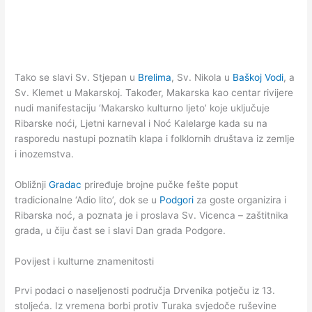
Tako se slavi Sv. Stjepan u
Brelima
, Sv. Nikola u
Baškoj Vodi
, a
Sv. Klemet u Makarskoj. Također, Makarska kao centar rivijere
nudi manifestaciju ‘Makarsko kulturno ljeto’ koje uključuje
Ribarske noći, Ljetni karneval i Noć Kalelarge kada su na
rasporedu nastupi poznatih klapa i folklornih društava iz zemlje
i inozemstva.
Obližnji
Gradac
priređuje brojne pučke fešte poput
tradicionalne ‘Adio lito’, dok se u
Podgori
za goste organizira i
Ribarska noć, a poznata je i proslava Sv. Vicenca – zaštitnika
grada, u čiju čast se i slavi Dan grada Podgore.
Povijest i kulturne znamenitosti
Prvi podaci o naseljenosti područja Drvenika potječu iz 13.
stoljeća. Iz vremena borbi protiv Turaka svjedoče ruševine