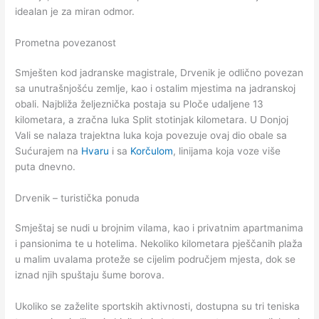
idealan je za miran odmor.
Prometna povezanost
Smješten kod jadranske magistrale, Drvenik je odlično povezan
sa unutrašnjošću zemlje, kao i ostalim mjestima na jadranskoj
obali. Najbliža željeznička postaja su Ploče udaljene 13
kilometara, a zračna luka Split stotinjak kilometara. U Donjoj
Vali se nalaza trajektna luka koja povezuje ovaj dio obale sa
Sućurajem na
Hvaru
i sa
Korčulom
, linijama koja voze više
puta dnevno.
Drvenik – turistička ponuda
Smještaj se nudi u brojnim vilama, kao i privatnim apartmanima
i pansionima te u hotelima. Nekoliko kilometara pješčanih plaža
u malim uvalama proteže se cijelim područjem mjesta, dok se
iznad njih spuštaju šume borova.
Ukoliko se zaželite sportskih aktivnosti, dostupna su tri teniska