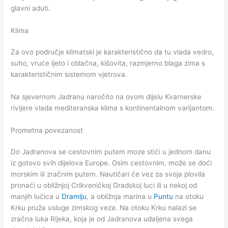
glavni aduti.
Klima
Za ovo područje klimatski je karakteristično da tu vlada vedro,
suho, vruće ljeto i oblačna, kišovita, razmjerno blaga zima s
karakterističnim sistemom vjetrova.
Na sjevernom Jadranu naročito na ovom dijelu Kvarnerske
rivijere vlada mediteranska klima s kontinentalnom varijantom.
Prometna povezanost
Do Jadranova se cestovnim putem moze stići u jednom danu
iz gotovo svih dijelova Europe. Osim cestovnim, može se doći
morskim ili zračnim putem. Nautičari će vez za svoja plovila
pronaći u obližnjoj Crikveničkoj Gradskoj luci ili u nekoj od
manjih lučica u
Dramlju
, a obližnja marina u
Puntu
na otoku
Krku pruža usluge zimskog veza. Na otoku Krku nalazi se
zračna luka Rijeka, koja je od Jadranova udaljena svega