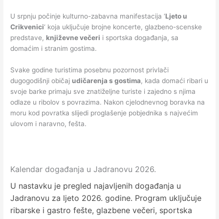
U srpnju počinje kulturno-zabavna manifestacija ‘
Ljeto u
Crikvenici
‘ koja uključuje brojne koncerte, glazbeno-scenske
predstave,
književne večeri
i sportska događanja, sa
domaćim i stranim gostima.
Svake godine turistima posebnu pozornost privlači
dugogodišnji običaj
udičarenja s gostima
, kada domaći ribari u
svoje barke primaju sve znatiželjne turiste i zajedno s njima
odlaze u ribolov s povrazima. Nakon cjelodnevnog boravka na
moru kod povratka slijedi proglašenje pobjednika s najvećim
ulovom i naravno, fešta.
Kalendar događanja u Jadranovu 2026.
U nastavku je pregled najavljenih događanja u
Jadranovu za ljeto 2026. godine. Program uključuje
ribarske i gastro fešte, glazbene večeri, sportska