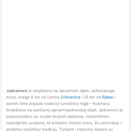
Jadranovo
je smješteno na sjevernom dijelu Jadranskoga
mora, svega 9 km od centra
Crikvenice
i 25 km od
Rijeke
i
samim time pripada vodećoj turističkoj regiji – Kvarneru.
Smješteno na sunčanoj sjevernojadranskoj obali, Jadranovo je
prepoznatljivo po svojim brojnim plažama, romantičnim,
osamljenim uvalama, te kristalno čistom moru, što potvrđuje i
stoljetnu turističku tradiciju. Turizam i trgovina njegovi su