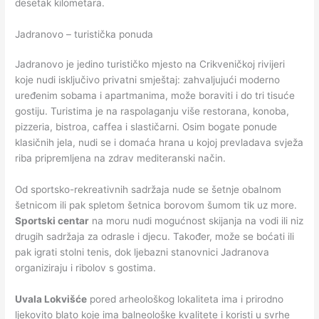
desetak kilometara.
Jadranovo – turistička ponuda
Jadranovo je jedino turističko mjesto na Crikveničkoj rivijeri
koje nudi isključivo privatni smještaj: zahvaljujući moderno
uređenim sobama i apartmanima, može boraviti i do tri tisuće
gostiju. Turistima je na raspolaganju više restorana, konoba,
pizzeria, bistroa, caffea i slastičarni. Osim bogate ponude
klasičnih jela, nudi se i domaća hrana u kojoj prevladava svježa
riba pripremljena na zdrav mediteranski način.
Od sportsko-rekreativnih sadržaja nude se šetnje obalnom
šetnicom ili pak spletom šetnica borovom šumom tik uz more.
Sportski centar
na moru nudi mogućnost skijanja na vodi ili niz
drugih sadržaja za odrasle i djecu. Također, može se boćati ili
pak igrati stolni tenis, dok ljebazni stanovnici Jadranova
organiziraju i ribolov s gostima.
Uvala Lokvišće
pored arheološkog lokaliteta ima i prirodno
ljekovito blato koje ima balneološke kvalitete i koristi u svrhe