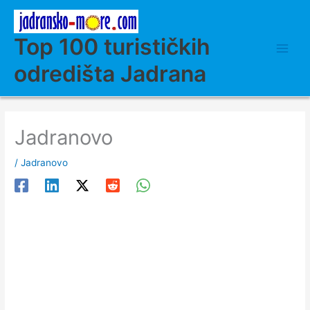
Skip
to
content
Top 100 turističkih
odredišta Jadrana
Jadranovo
/
Jadranovo