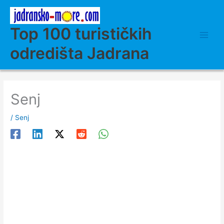
Skip
to
content
Top 100 turističkih
odredišta Jadrana
Senj
/
Senj