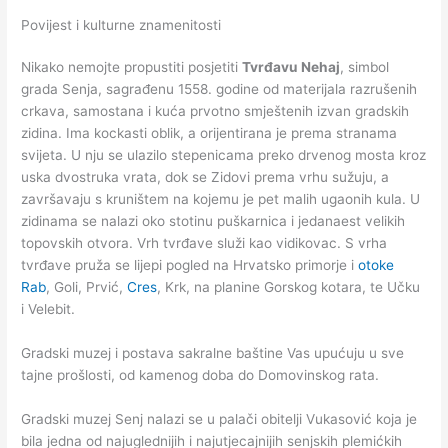
Povijest i kulturne znamenitosti
Nikako nemojte propustiti posjetiti
Tvrđavu Nehaj
, simbol
grada Senja, sagrađenu 1558. godine od materijala razrušenih
crkava, samostana i kuća prvotno smještenih izvan gradskih
zidina. Ima kockasti oblik, a orijentirana je prema stranama
svijeta. U nju se ulazilo stepenicama preko drvenog mosta kroz
uska dvostruka vrata, dok se Zidovi prema vrhu sužuju, a
završavaju s kruništem na kojemu je pet malih ugaonih kula. U
zidinama se nalazi oko stotinu puškarnica i jedanaest velikih
topovskih otvora. Vrh tvrđave služi kao vidikovac. S vrha
tvrđave pruža se lijepi pogled na Hrvatsko primorje i
otoke
Rab
, Goli, Prvić,
Cres
, Krk, na planine Gorskog kotara, te Učku
i Velebit.
Gradski muzej i postava sakralne baštine Vas upućuju u sve
tajne prošlosti, od kamenog doba do Domovinskog rata.
Gradski muzej Senj nalazi se u palači obitelji Vukasović koja je
bila jedna od najuglednijih i najutjecajnijih senjskih plemićkih