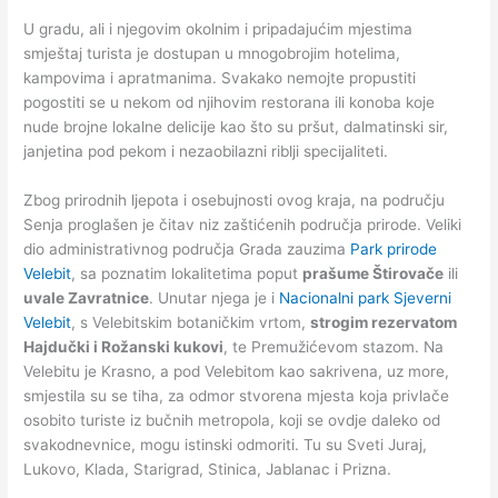
U gradu, ali i njegovim okolnim i pripadajućim mjestima
smještaj turista je dostupan u mnogobrojim hotelima,
kampovima i apratmanima. Svakako nemojte propustiti
pogostiti se u nekom od njihovim restorana ili konoba koje
nude brojne lokalne delicije kao što su pršut, dalmatinski sir,
janjetina pod pekom i nezaobilazni riblji specijaliteti.
Zbog prirodnih ljepota i osebujnosti ovog kraja, na području
Senja proglašen je čitav niz zaštićenih područja prirode. Veliki
dio administrativnog područja Grada zauzima
Park prirode
Velebit
, sa poznatim lokalitetima poput
prašume Štirovače
ili
uvale Zavratnice
. Unutar njega je i
Nacionalni park Sjeverni
Velebit
, s Velebitskim botaničkim vrtom,
strogim rezervatom
Hajdučki i Rožanski kukovi
, te Premužićevom stazom. Na
Velebitu je Krasno, a pod Velebitom kao sakrivena, uz more,
smjestila su se tiha, za odmor stvorena mjesta koja privlače
osobito turiste iz bučnih metropola, koji se ovdje daleko od
svakodnevnice, mogu istinski odmoriti. Tu su Sveti Juraj,
Lukovo, Klada, Starigrad, Stinica, Jablanac i Prizna.