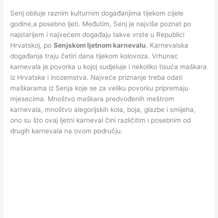
Senj obiluje raznim kulturnim događanjima tijekom cijele
godine,a posebno ljeti. Međutim, Senj je najviše poznat po
najstarijem i najvećem događaju takve vrste u Republici
Hrvatskoj, po
Senjskom ljetnom karnevalu
. Karnevalska
događanja traju četiri dana tijekom kolovoza. Vrhunac
karnevala je povorka u kojoj sudjeluje i nekoliko tisuća maškara
iz Hrvatske i inozemstva. Najveće priznanje treba odati
maškarama iz Senja koje se za veliku povorku pripremaju
mjesecima. Mnoštvo maškara predvođenih meštrom
karnevala, mnoštvo alegorijskih kola, boja, glazbe i smijeha,
ono su što ovaj ljetni karneval čini različitim i posebnim od
drugih karnevala na ovom području.