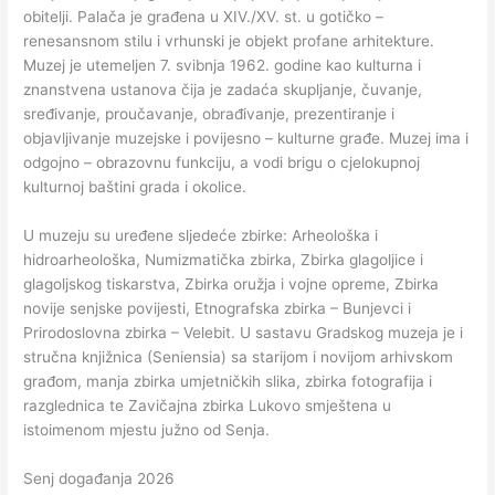
obitelji. Palača je građena u XIV./XV. st. u gotičko –
renesansnom stilu i vrhunski je objekt profane arhitekture.
Muzej je utemeljen 7. svibnja 1962. godine kao kulturna i
znanstvena ustanova čija je zadaća skupljanje, čuvanje,
sređivanje, proučavanje, obrađivanje, prezentiranje i
objavljivanje muzejske i povijesno – kulturne građe. Muzej ima i
odgojno – obrazovnu funkciju, a vodi brigu o cjelokupnoj
kulturnoj baštini grada i okolice.
U muzeju su uređene sljedeće zbirke: Arheološka i
hidroarheološka, Numizmatička zbirka, Zbirka glagoljice i
glagoljskog tiskarstva, Zbirka oružja i vojne opreme, Zbirka
novije senjske povijesti, Etnografska zbirka – Bunjevci i
Prirodoslovna zbirka – Velebit. U sastavu Gradskog muzeja je i
stručna knjižnica (Seniensia) sa starijom i novijom arhivskom
građom, manja zbirka umjetničkih slika, zbirka fotografija i
razglednica te Zavičajna zbirka Lukovo smještena u
istoimenom mjestu južno od Senja.
Senj događanja 2026