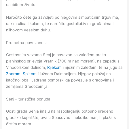
osobitom životu.
Naročito ćete ga zavoljeti po njegovim simpatičnim trgovima,
uskim ulica i kulama, te naročito gostoljubivim građanima i
njihovom veselom duhu.
Prometna povezanost
Cestovnim vezama Senj je povezan sa zaleđem preko
planinskog prijevoja Vratnik (700 m nad morem), na zapadu s
Vinodolskom dolinom,
Rijekom
i njezinim zaleđem, te na jugu sa
Zadrom
,
Splitom
i južnom Dalmacijom. Njegov položaj na
istočnoj obali Jadrana pomorski ga povezuje s gradovima i
zemljama Sredozemlja.
Senj – turistička ponuda
Gosti grada Senja imaju na raspolaganju potpuno uređeno
gradsko kupalište, uvalu Spasovac i nekoliko manjih plaža s
čistim morem.